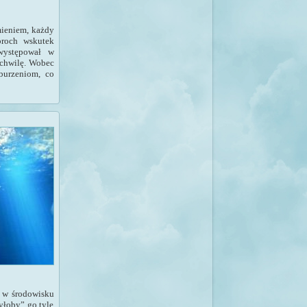
ieniem, każdy
proch wskutek
 występował w
 chwilę. Wobec
burzeniom, co
h w środowisku
yłoby” go tyle