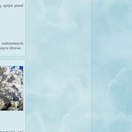
, spójrz przed
w nadziemnych
ięcie drzewa.
 pewności, czy