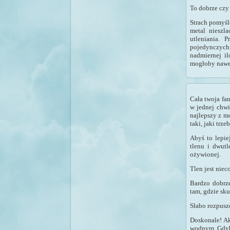
To dobrze czy 
Strach pomyś
metal nieszl
utleniania. 
pojedynczych 
nadmiernej i
mogłoby nawet
Cała twoja fa
w jednej chwil
najlepszy z m
taki, jaki trzeb
Abyś to lepie
tlenu i dwut
ożywionej.
Tlen jest niec
Bardzo dobrze
tam, gdzie sku
Słabo rozpuszc
Doskonale! Ak
wodnym. Gdyby