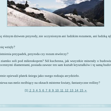
ię różnym dziwom przyrody, nie uczynionym ani ludzkim rozumem, ani ludzką rę
 się wzięły?
 istnienia przypadek, przyroda czy rozum stwórczy?
 ziarnko soli pod mikroskopem? Sól kuchenna, jak wszystkie minerały o budowie 
gocennymi diamentami, posiada zawsze ten sam kształt kryształków i tę samą budow
tnie opiewali płatek śniegu jako swego rodzaju arcydzieło.
iewa nas mróz rzeźbiący na oknach misterne kwiaty, fantastyczne rośliny?
[1]
2
3
4
5
6
7
8
9
10
11
12
13
14
15
»