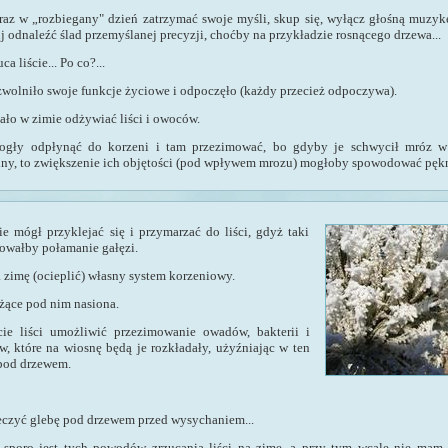
raz w „rozbiegany" dzień zatrzymać swoje myśli, skup się, wyłącz głośną muzykę
uj odnaleźć ślad przemyślanej precyzji, choćby na przykładzie rosnącego drzewa...
ca liście... Po co?...
zwolniło swoje funkcje życiowe i odpoczęło (każdy przecież odpoczywa).
ało w zimie odżywiać liści i owoców.
ogły odpłynąć do korzeni i tam przezimować, bo gdyby je schwy­cił mróz 
liny, to zwiększenie ich objętości (pod wpływem mrozu) mogłoby spowodować pękn
ie mógł przyklejać się i przymarzać do liści, gdyż taki
owałby połamanie gałęzi.
 zimę (ocieplić) własny system korzeniowy.
eżące pod nim nasiona.
cie liści umożliwić przezimowanie owadów, bakterii i
w, które na wiosnę będą je rozkładały, użyźniając w ten
pod drzewem.
eczyć glebę pod drzewem przed wysychaniem...
 sporo jest tych powodów zrzucania liści na zimę, a przy tym wcale nie mam