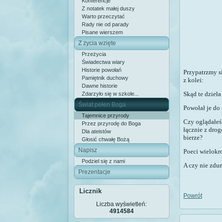
Konferencje
Z notatek małej duszy
Warto przeczytać
Rady nie od parady
Pisane wierszem
Z życia wzięte
Przeżycia
Świadectwa wiary
Historie powołań
Przypatrzmy s
Pamiętnik duchowy
z kolei:
Dawne historie
Skąd te dzieła
Zdarzyło się w szkole...
Świat pełen Boga
Powołał je do
Tajemnice przyrody
Czy oglądałeś
Przez przyrodę do Boga
łącznie z dro
Dla ateistów
bierze?
Głosić chwałę Bożą
Napisz
Poeci wielokro
Podziel się z nami
A czy nie zdum
Prezentacje
Licznik
Powrót
Liczba wyświetleń:
4914584