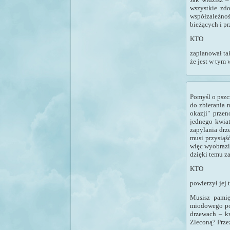
wszystkie zd
współzależno
bieżących i pr
KTO
zaplanował ta
że jest w tym 
Pomyśl o pszc
do zbierania 
okazji" prze
jednego kwia
zapylania drz
musi przysiąś
więc wyobrazi
dzięki temu z
KTO
powierzył jej 
Musisz pamię
miodowego poż
drzewach – kw
Zleconą? Prze