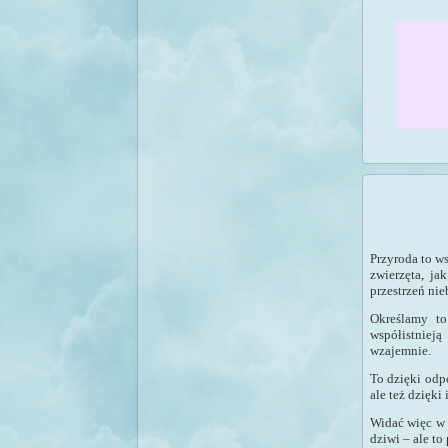
Przyroda to ws
zwierzęta, ja
przestrzeń nie
Określamy to
współistniej
wzajemnie.
To dzięki odp
ale też dzięki
Widać więc w 
dziwi – ale t