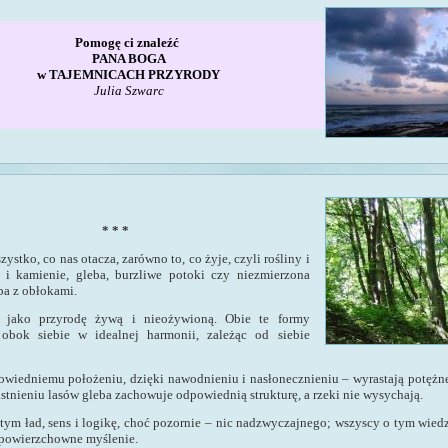
Pomogę ci znaleźć
PANA BOGA
w TAJEMNICACH
PRZYRODY
Julia Szwarc
* * *
zystko, co nas otacza, zarówno to, co żyje, czyli rośliny i
k i kamienie, gleba, burzliwe potoki czy niezmierzona
ba z obłokami.
 jako przyrodę żywą i nieożywioną. Obie te formy
ą obok siebie w idealnej harmonii, zależąc od siebie
owiedniemu położeniu, dzięki nawodnieniu i nasłonecznieniu – wyrastają potężne 
 istnieniu lasów gleba zachowuje odpowiednią strukturę, a rzeki nie wysychają.
tym ład, sens i logikę, choć pozornie – nic nadzwyczajnego; wszyscy o tym wiedzą
o powierzchowne myślenie.