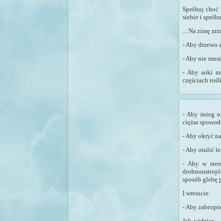
Spróbuj choć 
siebie i sprób
... Na zimę zrzu
- Aby drzewo 
- Aby nie musi
- Aby soki m
częściach roś
- Aby śnieg n
ciężar spowod
- Aby okryć na
- Aby otulić l
- Aby w ster
drobnoustrojó
sposób glebę 
I wreszcie.
- Aby zabezpi
Jak widzisz –