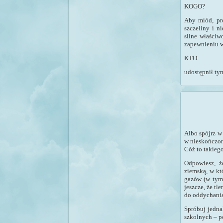
KOGO?
Aby miód, pro
szczeliny i n
silne właściw
zapewnieniu w
KTO
udostępnił ty
Albo spójrz w
w nieskończoną
Cóż to takiego.
Odpowiesz, ż
ziemską, w kt
gazów (w tym
jeszcze, że tl
do oddychania 
Spróbuj jedna
szkolnych – po