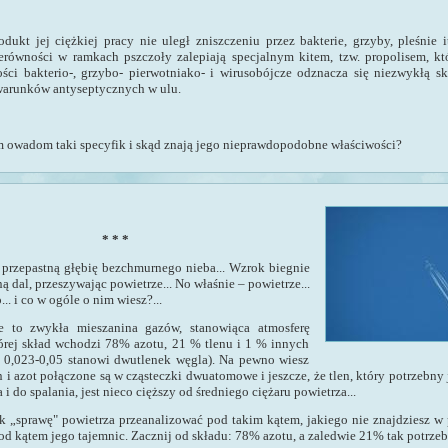
dukt jej ciężkiej pracy nie uległ zniszczeniu przez bakterie, grzyby, pleśnie i
ierówności w ramkach pszczoły zalepiają specjalnym kitem, tzw. propolisem, kt
ości bakterio-, grzybo- pierwotniako- i wirusobójcze odznacza się niezwykłą s
arunków antyseptycznych w ulu.
m owadom taki specyfik i skąd znają jego nieprawdopodobne właściwości?
* * *
 przepastną głębię bezchmurnego nieba... Wzrok biegnie
 dal, przeszywając powietrze... No właśnie – powietrze...
.. i co w ogóle o nim wiesz?...
e to zwykła mieszanina gazów, stanowiąca atmosferę
órej skład wchodzi 78% azotu, 21 % tlenu i 1 % innych
 0,023-0,05 stanowi dwutlenek węgla). Na pewno wiesz
en i azot połączone są w cząsteczki dwuatomowe i jeszcze, że tlen, który potrzebny
i do spalania, jest nieco cięższy od średniego ciężaru powietrza...
k „sprawę" powietrza przeanalizować pod takim kątem, jakiego nie znajdziesz w
d kątem jego tajemnic. Zacznij od składu: 78% azotu, a zaledwie 21% tak potrzebn