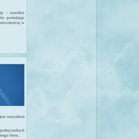
tp. – wszelkie
óry posiadając
kutecznością w
 jest wszystkim
 podręcznikach
ego tlenu...