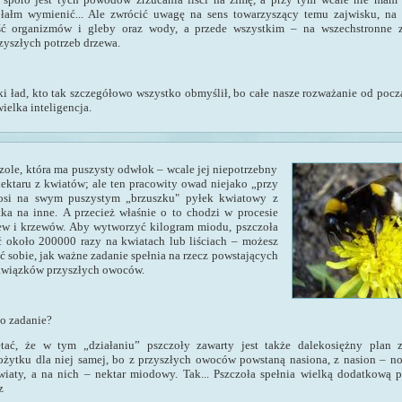
ołałm wymienić... Ale zwrócić uwagę na sens towarzyszący temu zajwisku, na
ść orga­nizmów i gleby oraz wody, a przede wszystkim – na wszechstronne z
zyszłych potrzeb drzewa.
ki ład, kto tak szczegółowo wszystko obmyślił, bo całe nasze rozważanie od pocz
wielka inteligencja.
zole, która ma puszysty odwłok – wcale jej niepotrzebny
nektaru z kwiatów; ale ten pracowity owad niejako „przy
nosi na swym puszystym „brzuszku" pyłek kwiatowy z
tka na inne.
A przecież właśnie o to chodzi w procesie
ew i krzewów. Aby wytworzyć kilogram miodu, pszczoła
ć około 200000 razy na kwiatach lub liściach – możesz
ć sobie, jak ważne zadanie spełnia na rzecz powstających
awiązków przyszłych owoców.
to zadanie?
tać, że w tym „działaniu” pszczoły zawarty jest także dalekosiężny plan z
ytku dla niej samej, bo z przyszłych owoców powstaną nasiona, z nasion – n
iaty, a na nich – nektar miodowy. Tak... Pszczoła spełnia wielką dodatkową pr
z