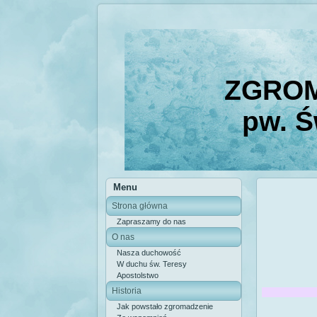
ZGROM
pw. Ś
Menu
Strona główna
Zapraszamy do nas
O nas
Nasza duchowość
W duchu św. Teresy
Apostolstwo
Historia
Jak powstało zgromadzenie