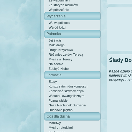
Ze wspomnień
Ze starych albumów
Współcześnie
Wydarzenia
We wspólnocie
Wśród ludzi
Patronka
Jej życie
Mała droga
Droga Krzyżowa
Różaniec ze św. Teresą
Ślady Bo
Myśli św. Teresy
Na scenie
Zdobyć Niebo
Każde dzieło p
Formacja
najlepszym Oj
osiągnięć nie
Etapy
Ku szczytom doskonałości
Zamieniać słowo w czyn
W duchu ewangelicznym
Poznaj siebie
Nasz Rachunek Sumienia
Duchowe piękno...
Coś dla ducha
Modlitwy
Myśli z rekolekcji