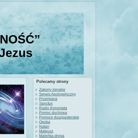
DNOŚĆ”
 Jezus
Polecamy strony
Zakony żenskie
Serwis Apologetyczny
Przemiana
Sanctus
Radio Konsolata
Pomoc duchowa
Pomoce duszpasterskie
Opoka
Natan
Mateusz
Maleńka droga