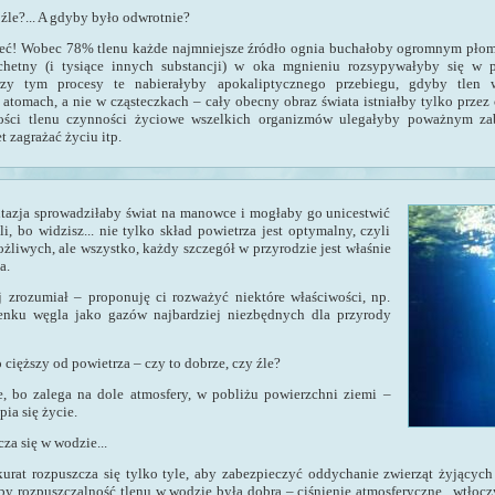
źle?... A gdyby było odwrotnie?
leć! Wobec 78% tlenu każde najmniejsze źródło ognia buchałoby ogromnym płom
achetny (i tysiące innych substancji) w oka mgnieniu rozsypywałyby się w 
Przy tym procesy te nabierałyby apokaliptycznego przebiegu, gdyby tlen
atomach, a nie w cząsteczkach – cały obecny obraz świata istniałby tylko przez
lości tlenu czynności życiowe wszelkich organizmów ulegałyby poważnym za
 zagrażać życiu itp.
ntazja sprowadziłaby świat na manowce i mogłaby go unicestwić
i, bo widzisz... nie tylko skład powietrza jest optymalny, czyli
ożliwych, ale wszystko, każdy szczegół w przyrodzie jest właśnie
a.
j zrozumiał – proponuję ci rozważyć niektóre właściwości, np.
lenku węgla jako gazów najbardziej niezbędnych dla przyrody
o cięższy od powietrza – czy to dobrze, czy źle?
, bo zalega na dole atmosfery, w pobliżu powierzchni ziemi –
pia się życie.
za się w wodzie...
urat rozpuszcza się tylko tyle, aby zabezpieczyć oddychanie zwierząt żyjącyc
 rozpuszczalność tlenu w wodzie była dobra – ciśnienie atmosferyczne „wtłocz