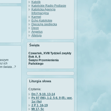
Katolik
Katolickie Radio Podlasie
Katolicka Agencja
Informacyjna
Karmel
Echo Katolickie
Diecezja siedlecka
Deon
Angelus
Alleluja
Święta
Czwartek, XVIII Tydzień zwykły
Rok A, II
 naszym
Święto Przemienienia
ez ich
Pańskiego
m świata...?
Liturgia słowa
Czytania:
Dn 7, 9-10. 13-14
Ps 97 (96), 1-2. 5-6. 9 (R.: por.
1a i 9a)
2 P 1, 16-19
Mt 17, 5c