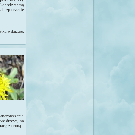
 konsekwentną
abezpieczenie
ątku wskazuje,
abezpieczenia
owe drzewa, na
acę zleconą...