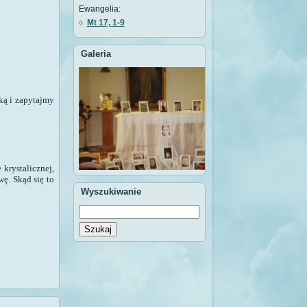
Ewangelia:
Mt 17, 1-9
Galeria
ką i zapytajmy
krystalicznej,
ę. Skąd się to
Wyszukiwanie
Szukaj