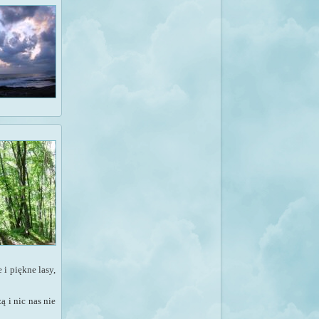
i piękne lasy,
 i nic nas nie