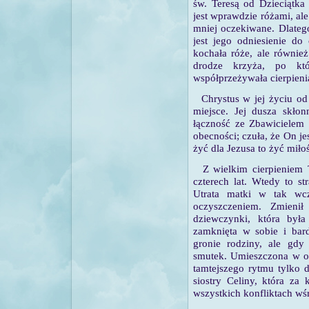
św. Teresą od Dzieciątka
jest wprawdzie różami, ale
mniej oczekiwane. Dlateg
jest jego odniesienie do
kochała róże, ale również
drodze krzyża, po któ
współprzeżywała cierpieni
Chrystus w jej życiu od
miejsce. Jej dusza skło
łączność ze Zbawicielem 
obecności; czuła, że On jes
żyć dla Jezusa to żyć miłośc
Z wielkim cierpieniem T
czterech lat. Wtedy to s
Utrata matki w tak wcz
oczyszczeniem. Zmienił
dziewczynki, która była
zamknięta w sobie i bard
gronie rodziny, ale gdy 
smutek. Umieszczona w op
tamtejszego rytmu tylko d
siostry Celiny, która z
wszystkich konfliktach wś