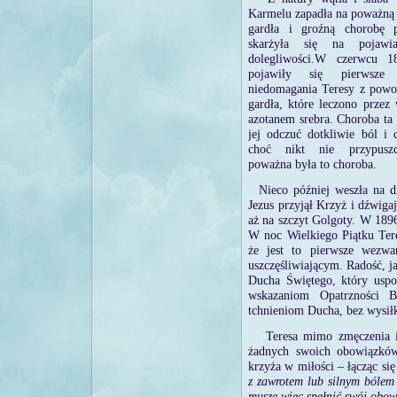
Karmelu zapadła na poważn
gardła i groźną chorobę 
skarżyła się na pojawia
dolegliwości.W czerwcu 1
pojawiły się pierwsze
niedomagania Teresy z pow
gardła, które leczono przez
azotanem srebra. Choroba ta
jej odczuć dotkliwie ból i c
choć nikt nie przypuszc
poważna była to choroba.
Nieco później weszła na 
Jezus przyjął Krzyż i dźwig
aż na szczyt Golgoty. W 1896
W noc Wielkiego Piątku Tere
że jest to pierwsze wezw
uszczęśliwiającym. Radość, ja
Ducha Świętego, który uspo
wskazaniom Opatrzności B
tchnieniom Ducha, bez wysiłk
Teresa mimo zmęczenia i
żadnych swoich obowiązków
krzyża w miłości – łącząc si
z zawrotem lub silnym bólem
muszę więc spełnić swój obow