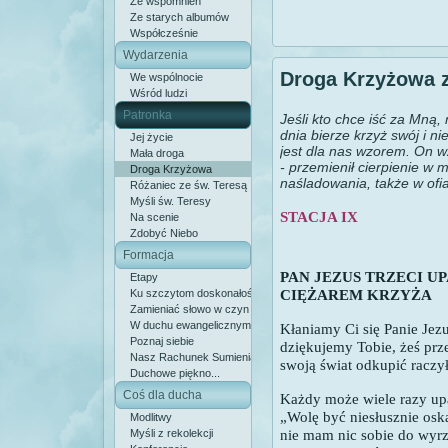
Ze wspomnień
Ze starych albumów
Współcześnie
Wydarzenia
Droga Krzyżowa z
We wspólnocie
Wśród ludzi
Patronka
Jeśli kto chce iść za Mną,
dnia bierze krzyż swój i n
Jej życie
jest dla nas wzorem. On wz
Mała droga
- przemienił cierpienie w 
Droga Krzyżowa
naśladowania, także w ofi
Różaniec ze św. Teresą
Myśli św. Teresy
STACJA IX
Na scenie
Zdobyć Niebo
Formacja
PAN JEZUS TRZECI U
Etapy
CIĘŻAREM KRZYŻA
Ku szczytom doskonałości
Zamieniać słowo w czyn
W duchu ewangelicznym
Kłaniamy Ci się Panie Jezu
Poznaj siebie
dziękujemy Tobie, żeś prz
Nasz Rachunek Sumienia
swoją świat odkupić raczył
Duchowe piękno...
Coś dla ducha
Każdy może wiele razy up
„Wolę być niesłusznie osk
Modlitwy
nie mam nic sobie do wyrz
Myśli z rekolekcji