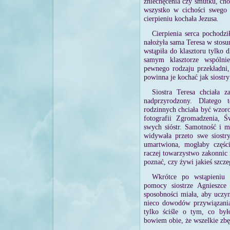
zniechęcenia czy smutku, cho
wszystko w cichości swego
cierpieniu kochała Jezusa
.
Cierpienia serca pochodzi
nałożyła sama Teresa w stosu
wstąpiła do klasztoru tylko 
samym klasztorze wspólni
pewnego rodzaju przekładni,
powinna je kochać jak siostr
Siostra Teresa chciała
nadprzyrodzony. Dlatego
rodzinnych chciała być wzor
fotografii Zgromadzenia, 
swych sióstr. Samotność i m
widywała przeto swe siostr
umartwiona, mogłaby częście
raczej towarzystwo zakonnic 
poznać, czy żywi jakieś szcze
Wkrótce po wstąpieniu 
pomocy siostrze Agnieszce 
sposobności miała, aby uczy
nieco dowodów przywiązania
tylko ściśle o tym, co był
bowiem obie, że wszelkie zbę