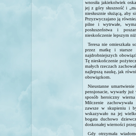
wnosiła jakiekolwiek oska
jej z góry słuszność i „
niesłusznie służącą, aby 
Przyzwyczajano ją równie
pilne i wytrwałe, wyma
posłuszeństwa i posz
nieskończenie lepszym niż 
Teresa nie omieszkała s
przez matkę i starsze 
najdrobniejszych obowiązk
Tę nieskończenie pożytec
małych rzeczach zachował
najlepszą naukę, jak rów
obowiązkom.
Nieustanne umartwienie
pensjonacie, wywarły już
sposób heroiczny wierna
Milczenie zachowywała 
zawsze w skupieniu i b
wskazywało na jej wielk
bogata duchowo dziewcz
doskonałej wierności prze
Gdy otrzymała wiadomo