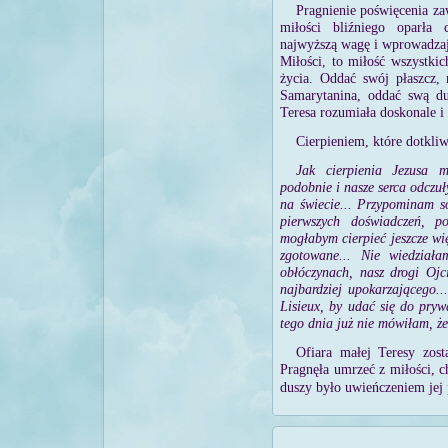
Pragnienie poświęcenia za
miłości bliźniego oparła 
najwyższą wagę i wprowadzaj
Miłości, to miłość wszystkic
życia. Oddać swój płaszcz, 
Samarytanina, oddać swą du
Teresa rozumiała doskonale i 
Cierpieniem, które dotkliw
Jak cierpienia Jezusa m
podobnie i nasze serca odczuł
na świecie... Przypominam s
pierwszych doświadczeń, p
mogłabym cierpieć jeszcze wi
zgotowane... Nie wiedział
obłóczynach, nasz drogi Ojci
najbardziej upokarzającego..
Lisieux, by udać się do pry
tego dnia już nie mówiłam, że 
Ofiara małej Teresy zost
Pragnęła umrzeć z miłości, 
duszy było uwieńczeniem jej 