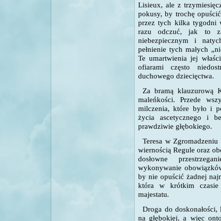
Lisieux, ale z trzymiesi
pokusy, by trochę opuścić
przez tych kilka tygodni
razu odczuć, jak to z
niebezpiecznym i natyc
pełnienie tych małych „ni
Te umartwienia jej właśc
ofiarami często niedos
duchowego dziecięctwa.
Za bramą klauzurową K
maleńkości. Przede wszy
milczenia, które było i
życia ascetycznego i b
prawdziwie głębokiego.
Teresa w Zgromadzeniu z
wiernością Regule oraz o
dosłowne przestrzega
wykonywanie obowiązków 
by nie opuścić żadnej naj
która w krótkim czasie
majestatu
.
Droga do doskonałości, k
na głębokiej, a więc ont