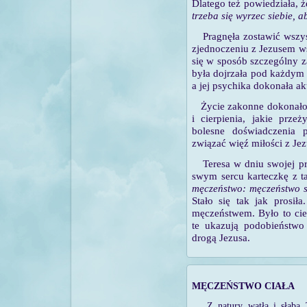
Dlatego też powiedziała, 
trzeba się wyrzec siebie, 
Pragnęła zostawić wszys
zjednoczeniu z Jezusem w
się w sposób szczególny z
była dojrzała pod każdym
a jej psychika dokonała ak
Życie zakonne dokonało 
i cierpienia, jakie prze
bolesne doświadczenia p
związać więź miłości z Je
Teresa w dniu swojej pr
swym sercu karteczkę z t
męczeństwo: męczeństwo s
Stało się tak jak prosiła
męczeństwem. Było to cier
te ukazują podobieństw
drogą Jezusa.
MĘCZEŃSTWO CIAŁA
Z natury wątła i słaba 