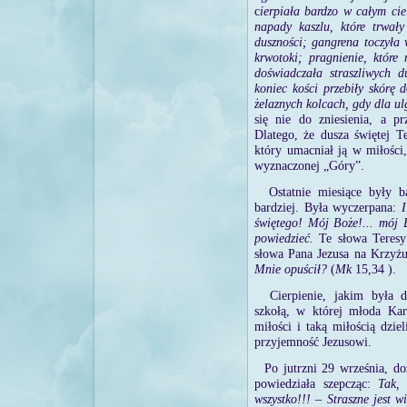
c
ierpiała bardzo w całym cie
napady kaszlu, które trwał
duszności; gangrena toczyła 
krwotoki; pragnienie, które 
doświadczała straszliwych d
koniec kości przebiły skórę d
żelaznych kolcach, gdy dla ul
się nie do zniesienia, a pr
Dlatego, że dusza świętej T
który umacniał ją w miłości
wyznaczonej „Góry”.
Ostatnie miesiące były b
bardziej. Była wyczerpana:
I
świętego! Mój Boże!... mój 
powiedzieć.
Te słowa Teresy
słowa Pana Jezusa na Krzyż
Mnie opuścił?
(
Mk
15,34 ).
Cierpienie, jakim była 
szkołą, w której młoda Kar
miłości i taką miłością dzie
przyjemność Jezusowi.
Po jutrzni 29 września, d
powiedziała szepcząc:
Tak,
wszystko!!! – Straszne jest w