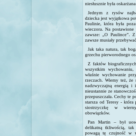
niesłusznie była oskarżana
Jednym z rysów najbar
dziecka jest wyjątkowa pot
Paulinie, która była p
wieczora. Na postawione 
zawsze: „O Paulince”. Z
zawsze musiały przebywa
Jak taka natura, tak bo
grzechu pierworodnego os
Z faktów biograficznyc
wszystkim wychowaniu, 
właśnie wychowanie prz
rzeczach. Wiemy też, że 
nadzwyczajną energią i 
nieustannie ze stanowczoś
przepuszczała. Cechy te po
starsza od Teresy - któ
siostrzyczkę w wierny
obowiązków.
Pan Martin – był uos
delikatną tkliwością, t
powagą tę czujność w w