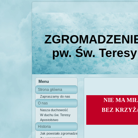
ZGROMADZENIE
pw. Św. Teresy
Menu
Strona główna
Zapraszamy do nas
NIE MA MI
O nas
BEZ KRZYŻ
Nasza duchowość
W duchu św. Teresy
Apostolstwo
Historia
Jak powstało zgromadzenie