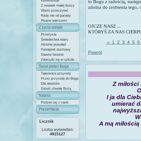
Konferencje
to Bogu z radością, następ
Z notatek małej duszy
zdolna do zrobienia tego, 
Warto przeczytać
Rady nie od parady
Pisane wierszem
OJCZE NASZ ...
Z życia wzięte
KTÓRYŚ ZA NAS CIERPI
Przeżycia
Świadectwa wiary
«
1
2
3
4
5
Historie powołań
Pamiętnik duchowy
Powrót
Dawne historie
Zdarzyło się w szkole...
Świat pełen Boga
Tajemnice przyrody
Przez przyrodę do Boga
Z miłości
Dla ateistów
Głosić chwałę Bożą
O
Napisz
I ja dla Cie
Podziel się z nami
umierać d
Prezentacje
najwyższ
Wi
Licznik
A mą miłością
Liczba wyświetleń:
4915127