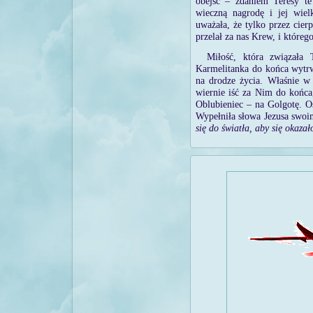
obejść – zdaniem Teresy te 
wieczną nagrodę i jej wiel
uważała, że tylko przez cie
przelał za nas Krew, i któreg
Miłość, która związała
Karmelitanka do końca wytrwa
na drodze życia. Właśnie w 
wiernie iść za Nim do końca
Oblubieniec – na Golgotę. Os
Wypełniła słowa Jezusa swo
się do światła, aby się okaza