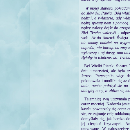
W mojej słabości pokładam
do słów św. Pawła. Bóg właśni
nędzni, a zwłaszcza, gdy wid
nędzę spieszy nam z pomocą.
nędzy należy dojść do czego
Nie! Trzeba walczyć! -
odpow
woli
. Aż do śmierci!
Święta 
nie mamy nadziei na wygra
naprzód, nie bacząc na zmęcz
wykrzeszę z tej duszy, ona ni
Byłoby to tchórzostwo. Trzeb
Był Wielki Piątek. Siostra
dniu umartwień, ale była sz
Jezusa. Przystąpiła więc
pokutowała i modliła się aż 
dnia; trzeba położyć się na
ubiegłej nocy, że zbliża się m
Tajemnicę swą utrzymała p
coraz mocniej. Nadeszła jesie
kaszlu powtarzały się coraz cz
się, że zajmuje celę oddaloną 
domyślały się, jak bardzo d
jej cierpień fizycznych. A
ogrzewane. W najostrzejsze