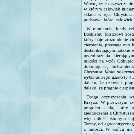
Wewnętrzne oczyszczenie 
w którym człowiek inicja
składa w ręce Chrystusa
podstawie której człowiek 
W momencie, kiedy czł
Boskiemu Mistrzowi zost
który daje zrozumienie ci
cierpienia, przestaje ono
destabilizującym ludzkie 
przeobrażenia kierując
miłości na wzór Odkupici
dokonuje się utożsamieni
Chrystusa:
Moim pokarmem j
wykonać Jego dzieło
(
J
4,3
daleko, że człowiek prag
daleko, że pragnie cierpien
Droga oczyszczenia w
Krzyża. W pierwszym rz
pragnień ciała, które
zjednoczenia z Chrystuse
więc miłość. Istotnym sta
Teresy, od egocentrycznego
z miłości. W końcu ma 