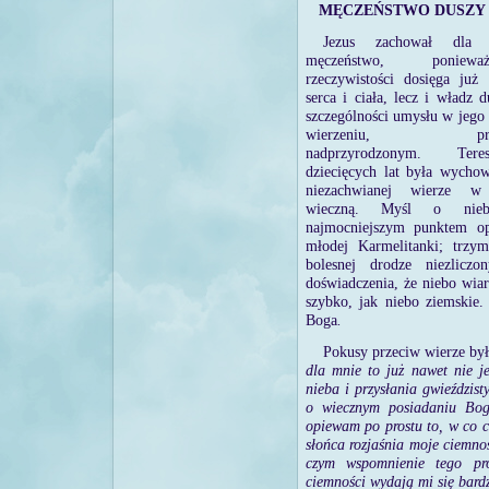
MĘCZEŃSTWO DUSZY
Jezus zachował dla 
męczeństwo, poni
rzeczywistości dosięga już 
serca i ciała, lecz i władz 
szczególności umysłu w jego
wierzeniu, przen
nadprzyrodzonym. Te
dziecięcych lat była wych
niezachwianej wierze w
wieczną. Myśl o nieb
najmocniejszym punktem op
młodej Karmelitanki; trzym
bolesnej drodze niezlicz
doświadczenia, że niebo wi
szybko, jak niebo ziemskie.
Boga
.
Pokusy przeciw wierze był
dla mnie to już nawet nie je
nieba i przysłania gwieździst
o wiecznym posiadaniu Boga
opiewam po prostu to, w co c
słońca rozjaśnia moje ciemnoś
czym wspomnienie tego pro
ciemności wydają mi się bardz