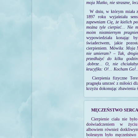
moja Matko, nie straszne, lecz
W dniu, w którym miała za
1897 roku wyjaśniała sen
zapewniam Cię, że kielich pe
można tyle cierpieć... Nie 
moim niezmiernym pragni
wypowiedziała konając by
świadectwem, jakie pozos
cierpieniem. Mówiła:
Moja M
nie umieram? – Tak, drogie
przedłużyć do kilku godzi
.dobrze... O, nie chciała
krucyfiks: O!... Kocham Go!..
Cierpienia fizyczne Ter
pragnęła umrzeć z miłości dl
krzyżu dokonując zbawienia ś
MĘCZEŃSTWO SERC
Cierpienie ciała nie był
doświadczeniem w życiu
albowiem również dotkliwym
bolesnym było męczeństwo j