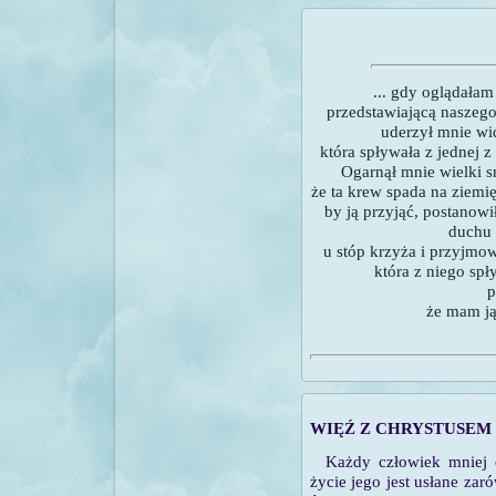
... gdy oglądałam
przedstawiającą naszego
uderzył mnie wi
która spływała z jednej z
Ogarnął mnie wielki s
że ta krew spada na ziemię,
by ją przyjąć, postanow
duchu
u stóp krzyża i przyjmow
która z niego spł
p
że mam ją
WIĘŹ Z CHRYSTUSEM
Każdy człowiek mniej c
życie jego jest usłane za