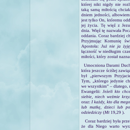
której nikt nigdy nie ro
taką samą miłością chciał
dniem jedności, albowiem
jest tylko On, któremu odd
jej życia. Tę więź z Jez
dnia. Więź tę nazwała Poc
oddania. Coraz bardziej chc
Przyjmując Komunię świ
Apostoła:
Już nie ja żyj
łączność w niedługim czas
miłości, który został nazn
Umocniona Darami Ducha 
która jeszcze ściślej zawi
był „pierwszym Przyjac
Tym, „którego jedynie ch
we wszystkim” – dlatego, 
Ewangelii:
Jeżeli kto chc
siebie, niech weźmie krz
oraz:
I każdy, kto dla mego
lub matkę, dzieci lub po
odziedziczy
(
Mt
19,29 ).
Coraz bardziej była prze
że dla Niego warto wyrz