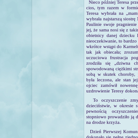
Nieco później Teresa prz
cios, tym razem w formie
Teresa wybrała na „mamus
wybrała najstarszą siostr
Paulinie swoje pragnieni
jej, że sama nosi się z ta
obietnicy danej dziecku 
nieoczekiwanie, to bardzo
wkrótce wstąpi do Karmelu
tak jak obiecała; zrozum
uczuciowa frustracja po
zrodziła się „dziwna c
spowodowaną ciężkimi str
sobą w skutek choroby, p
była leczona, ale stan je
ojciec zamówił nowennę
uzdrowienie Teresy dokon
To oczyszczenie zmys
dzieciństwie, w okresie
pewnością oczyszczen
stopniowo prowadziło ją d
na drodze krzyża.
Dzień Pierwszej Komunii
dokonało się pełne zjedno