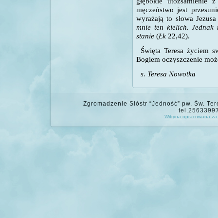
głębokie utożsamienie z
męczeństwo jest przesun
wyrażają to słowa Jezusa
mnie ten kielich. Jednak
stanie
(
Łk
22,42).
Święta Teresa życiem s
Bogiem oczyszczenie może
s. Teresa Nowotka
Zgromadzenie Sióstr “Jedność” pw. Św. Tere
tel.2563399
Witryna opracowana za 