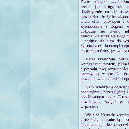
Życie zakonne wyobraża
często, jako droga bez p
Realistycznie na nie patrz
powiedzieć, że życie zakon
wielu ofiar, poświęceń i w
Zjednoczenie z Bogiem w
dokonuje się wtedy, g
prawdziwie szukająca Boga p
i posłuży się nimi do wz
zgromadzeniu kontemplacyjn
do jednej rodziny, jest zdar
Matka Przełożona Maria 
wzrastanie autorytetu, jakim 
z powodu swej roztropności 
przełożonej w stosunku do
powodem wielu cierpień i up
Już w nowicjacie doświad
podejrzliwej, bezwzględnej i
pocałowaniem przez Teresę
nowicjuszek, świętobliwa 
wsparciem
.
Wiele w Karmelu wycierpi
które były jej radością i 
Upokorzenia, jakie ją spotyk