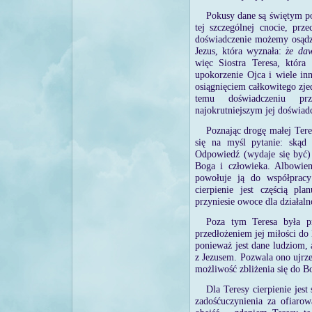
Pokusy dane są świętym po
tej szczególnej cnocie, prz
doświadczenie możemy osądzi
Jezus, która wyznała:
że daw
więc Siostra Teresa, która 
upokorzenie Ojca i wiele in
osiągnięciem całkowitego zje
temu doświadczeniu prz
najokrutniejszym jej doświa
Poznając drogę małej Tere
się na myśl pytanie: skąd 
Odpowiedź (wydaje się być) 
Boga i człowieka. Albowie
powołuje ją do współpracy
cierpienie jest częścią p
przyniesie owoce dla działaln
Poza tym Teresa była pr
przedłożeniem jej miłości do 
ponieważ jest dane ludziom, 
z Jezusem. Pozwala ono ujrze
możliwość zbliżenia się do B
Dla Teresy cierpienie jes
zadośćuczynienia za ofiarow