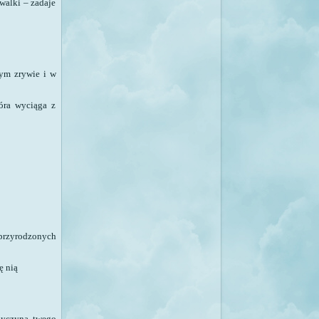
walki – zadaje
ym zrywie i w
tóra wyciąga z
r przyrodzonych
ę nią
rzyczyną twego