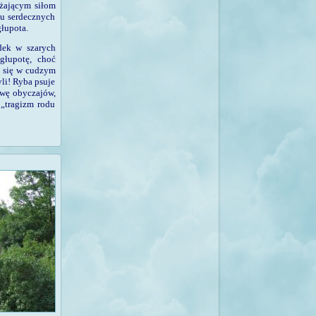
ażającym siłom
ku serdecznych
głupota
.
dek w szarych
łupo­tę, choć
y się w cudzym
yli! Ryba psuje
awę obycza­jów,
 „tragizm rodu