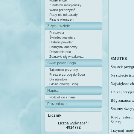
Konferencje
Z notatek małej duszy
Warto przeczytać
Rady nie od parady
Pisane wierszem
Z życia wzięte
Przeżycia
Świadectwa wiary
Historie powołań
Pamiętnik duchowy
Dawne historie
Zdarzyło się w szkole...
SMUTEK
Świat pełen Boga
Smutek przygnę
Tajemnice przyrody
Przez przyrodę do Boga
Na świecie ist
Dla ateistów
Największe zło
Głosić chwałę Bożą
Napisz
Unikaj przyje
Podziel się z nami
Bóg zarzuca wi
Prezentacje
Smutny święty
Licznik
Kiedy jesteśm
Salezy
Liczba wyświetleń:
4914772
Trzymaj smute