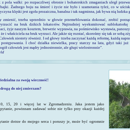
 z pola walki: po rozpaczliwej obro­nie i bohaterskich zmaganiach uległ przew
 bajki. Żadnego boju na śmierć i ży­cie nie było i szamotania tyleż, co w uścis
zyczyna klęski jest zgoła proza­iczna, banalna i tak nagminna, jak bywa nią ludzka 
ny
zmienić, trzeba uprzednio w głowie przemeblowa­nia dokonać, zrobić porzą
yrzucić na bruk dzikich lokatorów. Najtrudniej wyeksmitować sublokatorkę g
łaci, żyje na­szym kosztem, brewerie wyprawia, na pośmiewisko wystawia, panosz
że i właściciela na bruk wyrzuci. Ale jakże się rozstać, skorośmy się tak ze sobą zż
Człowiek niestety również. I od głowy trzeba zaczynać każdą reformę, każdą napr
postępowania. I choć działka niewielka, pracy star­czy na lata, gdyż taki już
ogół człowiek jest mądry jednostronnie, ale głupi wielostronnie”.
eld
iedzialna
za swoją wieczność!
 drogą do niej zmierzam
?
0, 15, 20 i więcej lat w Zgromadzeniu. Jaka jestem jako
pytanie, powinnam zadawać sobie nie tylko przy okazji każdej
anie dotrze do mojego serca i poruszy je, może być ogromnie