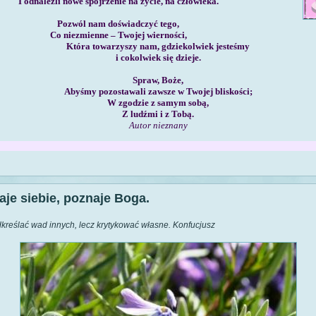
I odnaleźli nowe spojrzenie na życie, na człowieka.
Pozwól nam doświadczyć tego,
Co niezmienne – Twojej wierności,
Która towarzyszy nam, gdziekolwiek jesteśmy
i cokolwiek się dzieje.
Spraw, Boże,
Abyśmy pozostawali zawsze w Twojej bliskości;
W zgodzie z samym sobą,
Z ludźmi i z Tobą.
Autor nieznany
aje siebie, poznaje Boga.
dkreślać wad innych, lecz krytykować własne. Konfucjusz