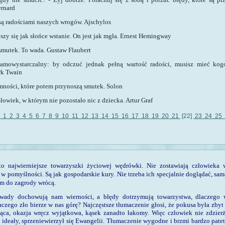
ernard
są radościami naszych wrogów. Ajschylos
zy się jak słońce wstanie. On jest jak mgła. Ernest Hemingway
smutek. To wada. Gustaw Flaubert
samowystarczalny: by odczuć jednak pełną wartość radości, musisz mieć kogo
rk Twain
mności, które potem przynoszą smutek. Solon
łowiek, w którym nie pozostało nic z dziecka. Artur Graf
«
1
2
3
4
5
6
7
8
9
10
11
12
13
14
15
16
17
18
19
20
21
[22]
23
24
25
o najwierniejsze towarzyszki życio­wej wędrówki. Nie zostawiają czło­wieka 
w pomyślności. Są jak gospodars­kie kury. Nie trzeba ich specjalnie doglądać, sam
m do zagrody wrócą.
 wady dochowują nam wierności, a błędy dotrzymują towa­rzystwa, dlaczego 
aczego zło bierze w nas górę? Najczęstsze tłumaczenie głosi, że pokusa była zbyt s
jąca, okazja wręcz wyjątkowa, kąsek zanadto ła­komy. Więc człowiek nie zdzierży
ł ideały, sprzeniewierzył się Ewangelii. Tłumaczenie wygodne i brzmi bardzo pate