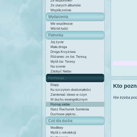
Ze wspomnień
Ze starych albumów
Współcześnie
Wydarzenia
We wspólnocie
Wśród ludzi
Patronka
Jej życie
Mała droga
Droga Krzyżowa
Różaniec ze św. Teresą
Myśli św. Teresy
Na scenie
Zdobyć Niebo
Formacja
Etapy
Kto pozn
Ku szczytom doskonałości
Zamieniać słowo w czyn
Nie trzeba po
W duchu ewangelicznym
Poznaj siebie
Nasz Rachunek Sumienia
Duchowe piękno...
Coś dla ducha
Modlitwy
Myśli z rekolekcji