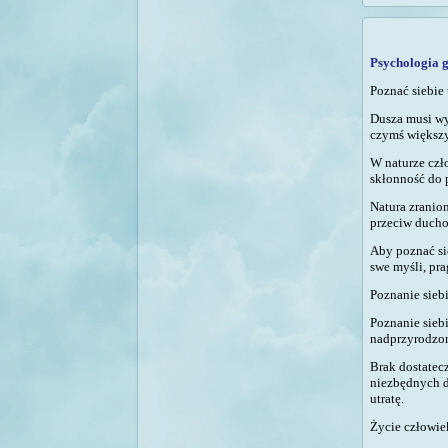
Psychologia g
Poznać siebie 
Dusza musi wyz
czymś większy
W naturze czł
skłonność do 
Natura zranion
przeciw ducho
Aby poznać si
swe myśli, pra
Poznanie sieb
Poznanie sieb
nadprzyrodzon
B
rak dostate
niezbędnych d
utratę.
Życie człowie