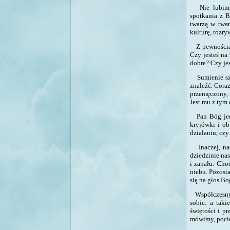
Nie lubimy r
spotkania z 
twarzą w twa
kulturę, rozry
Z
pewnością
Czy jesteś na
dobre? Czy jes
Sumienie sz
znaleźć
.
Coraz 
przemęczony, 
Jest mu z tym
Pan Bóg jedna
kryjówki i o
działaniu, cz
I
naczej, n
dziedzinie nas
i zapału. Cho
niebu. Pozost
się na głos B
W
spółczesn
sobie: a takie
świętości i pr
mówimy, pocies