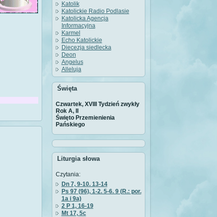
Katolik
Katolickie Radio Podlasie
Katolicka Agencja
Informacyjna
Karmel
Echo Katolickie
Diecezja siedlecka
Deon
Angelus
Alleluja
Święta
Czwartek, XVIII Tydzień zwykły
Rok A, II
Święto Przemienienia
Pańskiego
Liturgia słowa
Czytania:
Dn 7, 9-10. 13-14
Ps 97 (96), 1-2. 5-6. 9 (R.: por.
1a i 9a)
2 P 1, 16-19
Mt 17, 5c