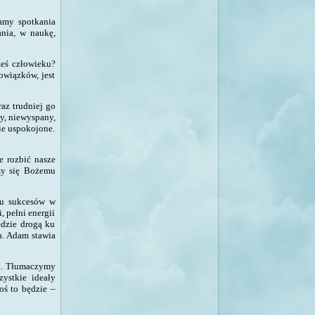
amy spotkania
nia, w naukę,
teś człowieku?
owiązków, jest
raz trudniej go
y, niewyspany,
ie uspokojone.
e rozbić nasze
my się Bożemu
lu sukcesów w
, pełni energii
ędzie drogą ku
a. Adam stawia
ch. Tłumaczymy
szystkie ideały
koś to będzie –