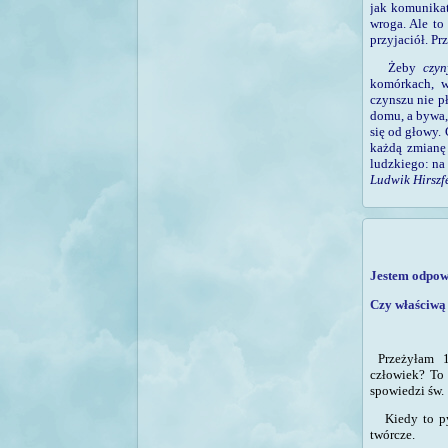
jak komunikat
wroga. Ale to
przyjaciół. Pr
Ż
eby
czy
komórkach, w
czynszu nie p
domu, a bywa, 
się od głowy. 
każdą zmianę 
ludzkiego: na 
Ludwik Hirszf
Jestem odpow
Czy właściwą
Przeżyłam 1
człowiek?
To 
spowiedzi św.
Kiedy to pyt
twórcze.