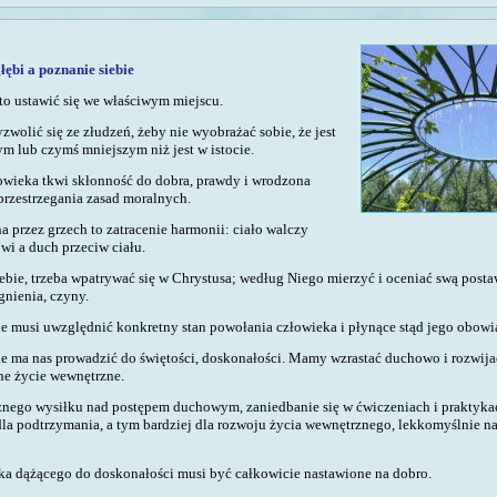
łębi a poznanie siebie
to ustawić się we właściwym miejscu.
wolić się ze złudzeń, żeby nie wyobrażać sobie, że jest
m lub czymś mniejszym niż jest w istocie.
owieka tkwi skłonność do dobra, prawdy i wrodzona
przestrzegania zasad moralnych.
a przez grzech to zatracenie harmonii: ciało walczy
wi a duch przeciw ciału.
ebie, trzeba wpatrywać się w Chrystusa; według Niego mierzyć i oceniać swą post
gnienia, czyny.
ie musi uwzględnić konkretny stan powołania człowieka i płynące stąd jego obowi
ie ma nas prowadzić do świętości, doskonałości.
Mamy wzrastać duchowo i rozwija
e życie wewnętrzne
.
cznego wysiłku nad postępem duchowym, zaniedbanie się w ćwiczeniach i praktyka
la podtrzymania, a tym bardziej dla rozwoju życia wewnętrznego, lekkomyślnie na
ka dążącego do doskonałości musi być całkowicie nastawione na dobro.