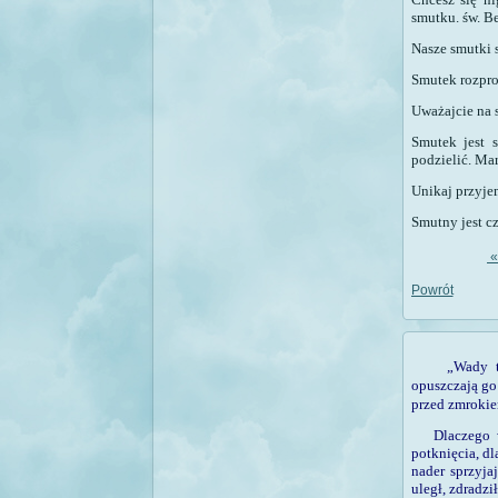
smutku.
św. B
Nasze smutki 
Smutek rozpros
Uważajcie na 
Smutek jest 
podzielić. Ma
Unikaj przyje
Smutny jest cz
Powrót
„Wady t
opuszczają go 
przed zmrokie
D
laczego
potknięcia, dl
nader sprzyja
uległ, zdradzi