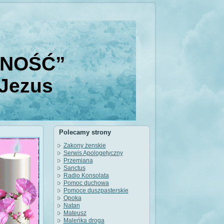
DNOŚĆ”
 Jezus
Polecamy strony
Zakony żenskie
Serwis Apologetyczny
Przemiana
Sanctus
Radio Konsolata
Pomoc duchowa
Pomoce duszpasterskie
Opoka
Natan
Mateusz
Maleńka droga