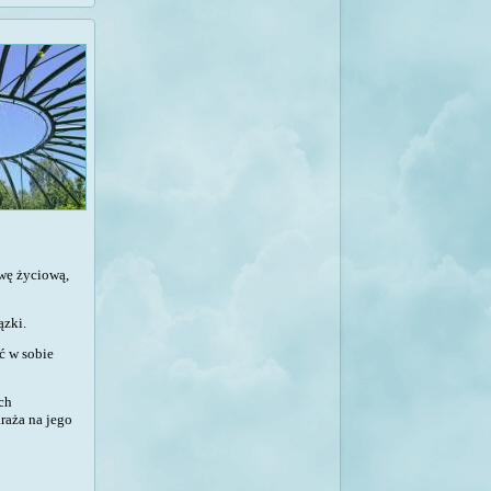
awę życiową,
ązki.
ć w sobie
ch
raża na jego