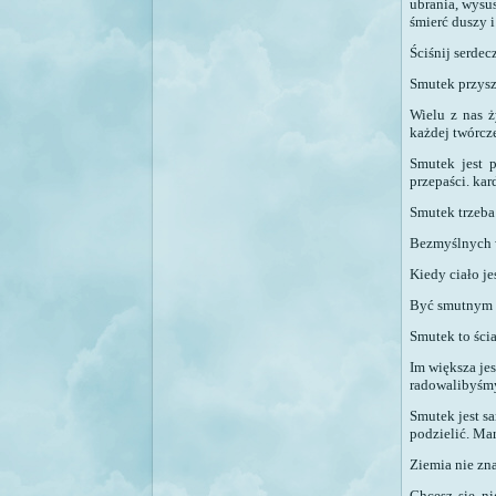
ubrania, wysu
śmierć duszy i
Ściśnij serdec
Smutek przysz
Wielu z nas 
każdej twórcze
Smutek jest p
przepaści.
kar
Smutek trzeba
Bezmyślnych w
Kiedy ciało je
Być smutnym t
Smutek to śc
Im większa jes
radowalibyśmy
Smutek jest sa
podzielić. Ma
Ziemia nie zn
Chcesz się ni