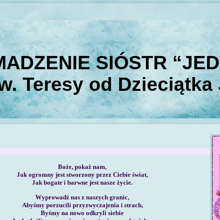
ADZENIE SIÓSTR “JE
w. Teresy od Dzieciątka
Boże, pokaż nam,
Jak ogromny jest stworzony przez Ciebie świat,
Jak bogate i barwne jest nasze życie.
Wyprowadź nas z naszych granic,
Abyśmy porzucili przyzwyczajenia i strach,
Byśmy na nowo odkryli siebie