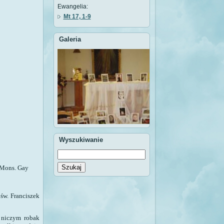
Ewangelia:
Mt 17, 1-9
Galeria
Wyszukiwanie
Szukaj
Mons. Gay
.
św. Franciszek
e niczym robak