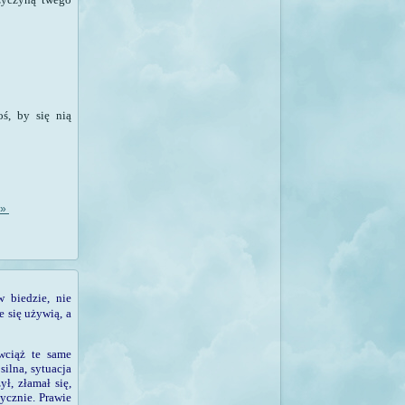
ś, by się nią
»
w biedzie, nie
e się używią, a
wciąż te same
ilna, sy­tuacja
ł, złamał się,
tycznie. Prawie