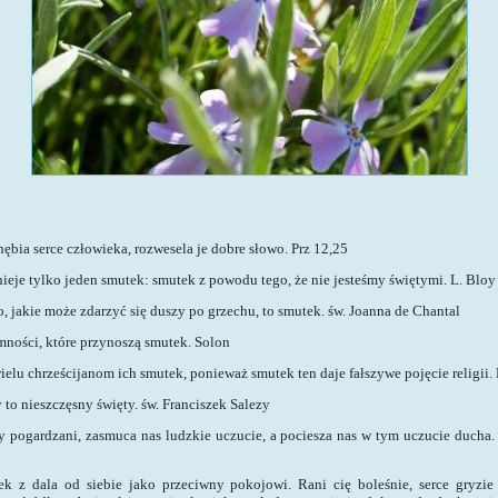
bia serce człowieka, rozwesela je dobre słowo. Prz 12,25
nieje tylko jeden smutek: smutek z powodu tego, że nie jesteśmy świętymi.
L. Bloy
, jakie może zdarzyć się duszy po grzechu, to smutek.
św. Joanna de Chantal
mności, które przynoszą smutek.
Solon
elu chrześcijanom ich smutek, ponieważ smutek ten daje fałszywe pojęcie religii.
 to nieszczęsny święty.
św. Franciszek Salezy
y pogardzani, zasmuca nas ludzkie uczucie, a pociesza nas w tym uczucie ducha
k z dala od siebie jako przeciwny pokojowi. Rani cię boleśnie, serce gryzi