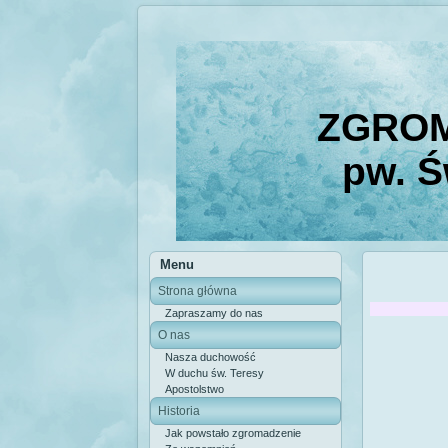
ZGROM
pw. Ś
Menu
Strona główna
Zapraszamy do nas
O nas
Nasza duchowość
W duchu św. Teresy
Apostolstwo
Historia
Jak powstało zgromadzenie