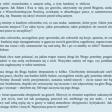
obić rozrachunku z samym sobą, a tym bardziej w obliczu
Bogiem. Jak Adam i Ewa w raju, po grzechu, ukrywamy się przed Bogiem, unik
rz z Wszechwiedzącym Stwórcą, uciekamy w absorbujące prace, w zainteresowa
wkę, itp. Staramy się ukryć również przed sobą samym.
 istnieje w każdym człowieku coś, co nas szuka: sumienie, które pyta: Gdzie jes
 swoim miejscu? Czy takie życie, jakie prowadzisz, takie podejście do swoich ob
teś przez to szczęśliwy?
uka człowieka, szczególnie przy spowiedzi, ale człowiek się kryje, sprawia, że co
bardziej staje się
zagmatwany w gąszczu swoich grzechów, zagubiony, zapracowan
nie ma czasu i siły zastanawiać się nad sobą. Bo i po co miałby to robić? Sumien
 dobrze
.
k chce nam pokazać, na jakim etapie naszej drogi do Niego jesteśmy, pragni
budzić w nas wolę wydostania się z nich. Wszystko zależy od tego, czy podda
y nie zagłuszymy w sobie sumienia
.
asza droga do Boga będzie dreptaniem w kółko. Choćbyśmy doświadczali wie
zej pracy, choćby nas bardzo lubili ludzie, szczególnie wtedy, gdy jesteśmy młodzi
ćbyśmy doznali wielu przyjemności, uznania wśród innych – życie nasze nie b
anie bezdrożem, dopóki nie otworzymy się szczerze i nie odpowiemy na głos Bog
oga i wyznaje
–
ukryłem się. Od tego zaczyna się jego droga
.
y świat opanowała obojętność na grzech. Dotyczy to również wspólnot zakonny
 jest życie, inni też tak postępują, przecież nic wielkiego się nie stało... i w
acy nad sobą sypią się w gruzy w takiej atmosferze obojętności, bylejakości. Ja
zając siebie i innych. Najwyższa pora to zmienić!