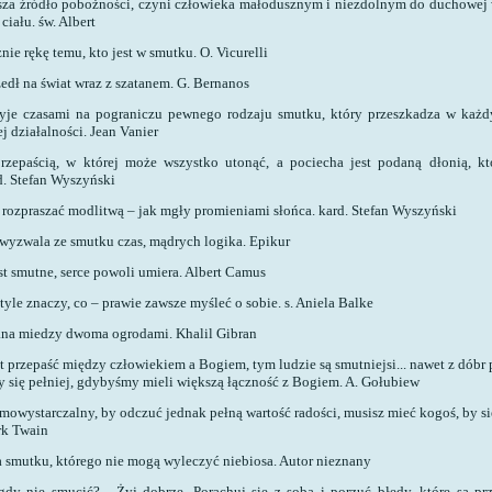
sza źródło pobożności, czyni człowieka małodusznym i niezdolnym do duchowej 
 ciału.
św. Albert
znie rękę temu, kto jest w smutku.
O. Vicurelli
edł na świat wraz z szatanem.
G. Bernanos
żyje czasami na pograniczu pewnego rodzaju smutku, który przeszkadza w każd
j działalności.
Jean Vanier
rzepaścią, w której może wszystko utonąć, a pociecha jest podaną dłonią, k
d. Stefan Wyszyński
 rozpraszać modlitwą – jak mgły promieniami słońca.
kard. Stefan Wyszyński
yzwala ze smutku czas, mądrych logika.
Epikur
st smutne, serce powoli umiera.
Albert Camus
yle znaczy, co – prawie zawsze myśleć o sobie.
s. Aniela Balke
iana miedzy dwoma ogrodami.
Khalil Gibran
t przepaść między człowiekiem a Bogiem, tym ludzie są smutniejsi... nawet z dób
 się pełniej, gdybyśmy mieli większą łączność z Bogiem.
A. Gołubiew
mowystarczalny, by odczuć jednak pełną wartość radości, musisz mieć kogoś, by si
rk Twain
a smutku, którego nie mogą wyleczyć niebiosa.
Autor nieznany
gdy nie smucić? - Żyj dobrze. Porachuj się z sobą i porzuć błędy, które są p