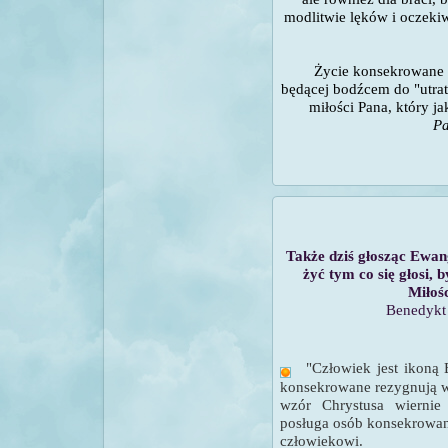
modlitwie lęków i oczekiw
Życie konsekrowane 
będącej bodźcem do "utra
miłości Pana, który ja
Pa
Także dziś głosząc Ewan
żyć tym co się głosi,
b
Miłośc
Benedyk
"
Człowiek jest ikoną
konsekrowane rezygnują
w
wzór Chrystusa wiernie
posługa osób konsekrowany
człowiekowi.