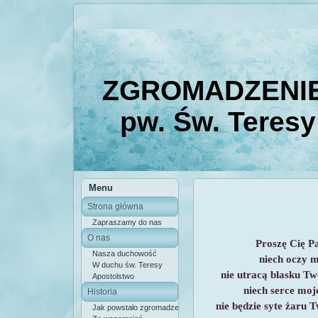
ZGROMADZENIE
pw. Św. Teresy
Menu
Strona główna
Zapraszamy do nas
O nas
Proszę Cię Pa
Nasza duchowość
niech oczy 
W duchu św. Teresy
nie utracą blasku Tw
Apostolstwo
niech serce moj
Historia
nie będzie syte żaru 
Jak powstało zgromadzenie