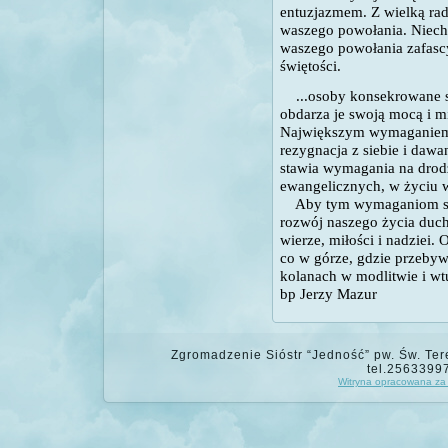
entuzjazmem. Z wielką rad
waszego powołania. Niech 
waszego powołania zafasc
świętości.
...osoby konsekrowane są
obdarza je swoją mocą i mi
Największym wymaganiem j
rezygnacja z siebie i dawan
stawia wymagania na drodz
ewangelicznych, w życiu 
Aby tym wymaganiom spro
rozwój naszego życia du
wierze, miłości i nadziei
co w górze, gdzie przebyw
kolanach w modlitwie i wtu
bp Jerzy Mazur
Zgromadzenie Sióstr “Jedność” pw. Św. Tere
tel.2563399
Witryna opracowana za 