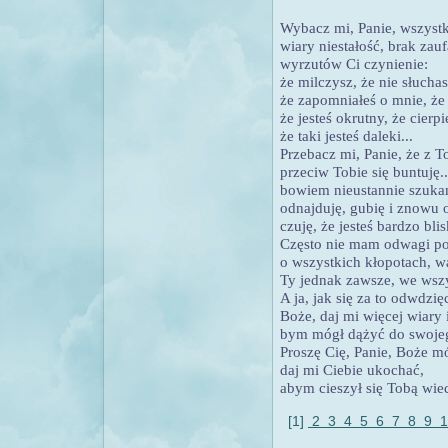
Wybacz mi, Panie, wszystk
wiary niestałość, brak zauf
wyrzutów Ci czynienie:
że milczysz, że nie słuchas
że zapomniałeś o mnie, że
że jesteś okrutny, że cierp
że taki jesteś daleki...
Przebacz mi, Panie, że z To
przeciw Tobie się buntuję..
bowiem nieustannie szuka
odnajduję, gubię i znowu o
czuję, że jesteś bardzo bli
Często nie mam odwagi po
o wszystkich kłopotach, wa
Ty jednak zawsze, we wsz
A ja, jak się za to odwdzi
Boże, daj mi więcej wiary i
bym mógł dążyć do swojeg
Proszę Cię, Panie, Boże mó
daj mi Ciebie ukochać,
abym cieszył się Tobą wie
[1]
2
3
4
5
6
7
8
9
1