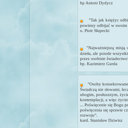
bp Antoni Dydycz
"
Tak jak księżyc odb
powinny odbijać w swoim 
o. Piotr Słupecki
"
Najważniejszą misją
dzieła, ale przede wszyst
przez osobiste świadectwo
bp. Kazimierz Gurda
"
Osoby konsekrowane
Świadczą nie słowami, le
ubogim, posłusznym, życi
kontemplacji, a więc życ
...
Poświęcenie się Bogu 
poświęcenia się sprawie cz
rozwoju".
kard. Stanisław Dziwisz