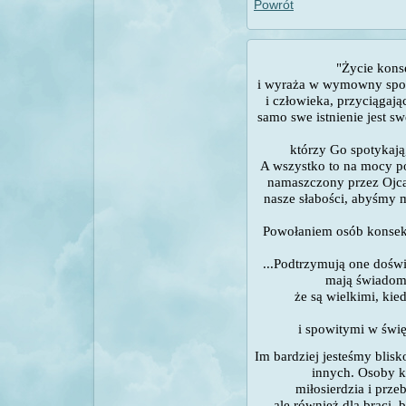
Powrót
"Życie kons
i wyraża w wymowny spo
i człowieka, przyciągaj
samo swe istnienie jest s
którzy Go spotykają
A wszystko to na mocy po
namaszczony przez Ojca.
nasze słabości, abyśmy m
Powołaniem osób konsekr
...Podtrzymują one dośw
mają świadom
że są wielkimi, kie
i spowitymi w świę
Im bardziej jesteśmy blisk
innych. Osoby k
miłosierdzia i prze
ale również dla braci,