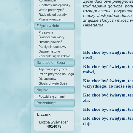
Konferencje
Życie duchowe pielęgnowa
Z notatek małej duszy
trud napawa goryczą, pon
Warto przeczytać
rozkapryszenia, przyjemno
Rady nie od parady
rzeczy. Jeśli jednak dusza
Pisane wierszem
znajdzie słodycz i miłość 
Hildegarda
Z życia wzięte
Przeżycia
Świadectwa wiary
Historie powołań
Pamiętnik duchowy
Dawne historie
Kto chce być świętym, te
Zdarzyło się w szkole...
myśli,
Świat pełen Boga
Kto chce być świętym, te
Tajemnice przyrody
mówi,
Przez przyrodę do Boga
Dla ateistów
Kto chce być świętym, te
Głosić chwałę Bożą
wszystkiego, co może się
Napisz
Kto chce być świętym, ten
Podziel się z nami
zła,
Prezentacje
Kto chce być świętym, ten
Licznik
Kto chce być świętym, te
Liczba wyświetleń:
daje.
4914078