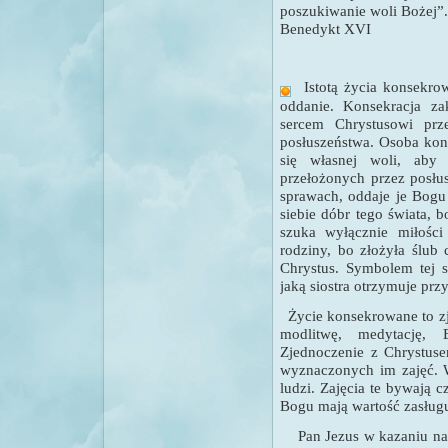
poszukiwanie woli Bożej
”.
Benedykt XVI
Istotą życia konsekro
oddanie. Konsekracja za
sercem Chrystusowi prz
posłuszeństwa. Osoba kon
się własnej woli, aby
przełożonych przez posłu
sprawach, oddaje je Bogu
siebie dóbr tego świata, 
szuka wyłącznie miłości
rodziny, bo złożyła ślub 
Chrystus. Symbolem tej s
jaką siostra otrzymuje prz
Ż
ycie konsekrowane to z
modlitwę, medytację,
Zjednoczenie z Chrystuse
wyznaczonych im zajęć.
W
ludzi. Zajęcia te bywają c
Bogu mają wartość zasługu
Pan Jezus w kazaniu na 