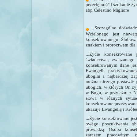
przeciętność i szukanie ży
abp Celestino Migliore
„
Szczególne doświadc
Wcielonego jest niewą
konsekrowanego. Ślubowa
znakiem i proroctwem dla w
...Życie konsekrowane 
świadectwa, związanego
konsekrowanym dane jes
Ewangelii praktykowane
ubogim i najbardziej z
można niczego postawić p
ubogich, w których On ży
w Bogu, w przyjaźni z 
słowa w różnych sytua
konsekrowane przeżywane
ukazuje Ewangelię i Króles
...Życie konsekrowane jes
owego poszukiwania ob
prowadzą. Osoba konse
zarazem pracowitym 