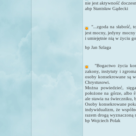
nie jest aktywność doczesn
abp Stanisław Gądecki
"...zgoda na słabość, t
jest mocny, jedyny mocny 
i umiejętnie nią w życiu 
bp Jan Szlaga
"
Bogactwo życia kon
zakony, instytuty i zgrom
osoby konsekrowane są w
Chrystusowi.
Można powiedzieć, sięg
położone na górze, albo ś
ale stawia na świeczniku, 
Osoby konsekrowane pokaz
indywidualizm, że wspólno
razem drogą wyznaczoną n
bp Wojciech Polak