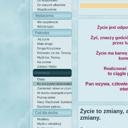
Ze wspomnień
Ze starych albumów
Współcześnie
Wydarzenia
We wspólnocie
Wśród ludzi
Życie jest odp
Patronka
Żyć, znaczy godzi
Jej życie
przez l
Mała droga
Droga Krzyżowa
Życie ma barwę 
Różaniec ze św. Teresą
Myśli św. Teresy
komu
Na scenie
Zdobyć Niebo
Realizować 
Formacja
to ciągle
Etapy
Pan wzywa, człowiek
Ku szczytom doskonałości
Zamieniać słowo w czyn
otw
W duchu ewangelicznym
Poznaj siebie
Nasz Rachunek Sumienia
Duchowe piękno...
Życie to zmiany, 
Coś dla ducha
zmiany.
Modlitwy
Myśli z rekolekcji