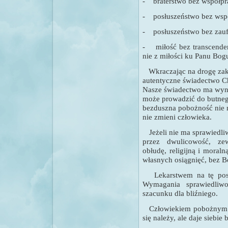
-
braterstwo bez współpr
-
posłuszeństwo bez wsp
-
posłuszeństwo bez zauf
-
miłość bez transcenden
nie z miłości ku Panu Bog
Wkraczając na drogę zak
autentyczne świadectwo Ch
Nasze świadectwo ma wyni
może prowadzić do butneg
bezduszna pobożność nie 
nie zmieni człowieka.
Jeżeli nie ma sprawiedli
przez dwulicowość, zew
obłudę, religijną i mora
własnych osiągnięć, bez B
Lekarstwem na tę pos
Wymagania sprawiedliwo
szacunku dla bliźniego.
Człowiekiem pobożnym jes
się należy, ale daje siebie 