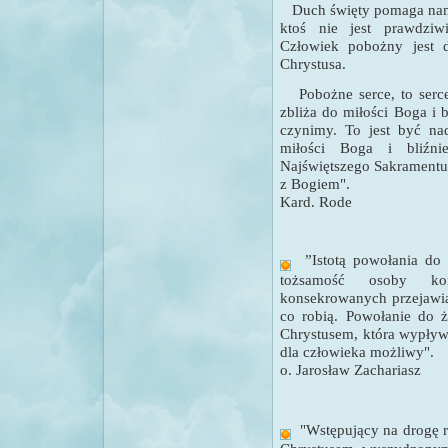
Duch święty pomaga nam r
ktoś nie jest prawdziw
Człowiek pobożny jest 
Chrystusa.
Pobożne serce, to ser
zbliża do miłości Boga i b
czynimy. To jest być na
miłości Boga i bliźni
Najświętszego Sakramentu 
z Bogiem".
Kard. Rode
”Istotą powołania do 
tożsamość osoby ko
konsekrowanych przejawia 
co robią. Powołanie do 
Chrystusem, która wypływ
dla człowieka możliwy".
o. Jarosław Zachariasz
"
Wstępujący na drogę 