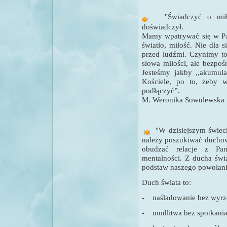
"
Świadczyć o mił
doświadczył.
Mamy wpatrywać się w Pa
światło, miłość. Nie dla 
przed ludźmi. Czynimy to
słowa miłości, ale bezpo
Jesteśmy jakby ,,akumula
Kościele, po to, żeby w
podłączyć”.
M. Weronika Sowulewska
"
W dzisiejszym świeci
należy poszukiwać duchow
obudzać relacje z Pa
mentalności. Z ducha świ
podstaw naszego powołani
Duch świata to:
-
naśladowanie bez wyrze
-
modlitwa bez spotkani