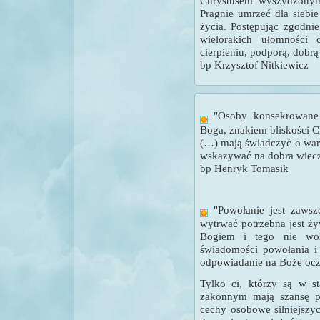
Chrystusem wyszydzony
Pragnie umrzeć dla siebie
życia. Postępując zgodni
wielorakich ułomności 
cierpieniu, podporą, dobrą
bp Krzysztof Nitkiewicz
"
Osoby konsekrowane
Boga, znakiem bliskości C
(…) mają świadczyć o war
wskazywać na dobra wiecz
bp Henryk Tomasik
"
Powołanie jest zaws
wytrwać potrzebna jest ży
Bogiem i tego nie wol
świadomości powołania i
odpowiadanie na Boże ocz
Tylko ci, którzy są w s
zakonnym mają szansę pr
cechy osobowe silniejszy