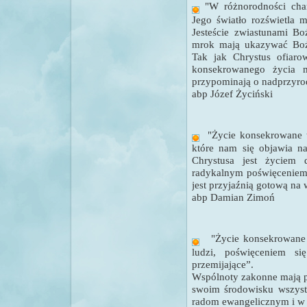
"W różnorodności char
Jego światło rozświetla 
Jesteście zwiastunami Bo
mrok mają ukazywać Boże 
Tak jak Chrystus ofiaro
konsekrowanego życia m
przypominają o nadprzyro
abp Józef Życiński
"
Życie konsekrowane t
które nam się objawia 
Chrystusa jest życiem 
radykalnym poświęceniem 
jest przyjaźnią gotową na
abp Damian Zimoń
"
Życie konsekrowane 
ludzi, poświęceniem si
przemijające”.
Wspólnoty zakonne mają p
swoim środowisku wszys
radom ewangelicznym i w