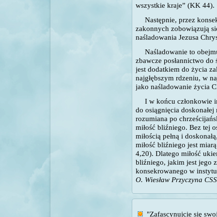
wszystkie kraje” (KK 44).
Następnie, przez konse
zakonnych zobowiązują si
naśladowania Jezusa Chrys
Naśladowanie to obejmuj
zbawcze posłannictwo do ś
jest dodatkiem do życia z
najgłębszym rdzeniu, w na
jako naśladowanie życia C
I w końcu członkowie 
do osiągnięcia doskonałej 
rozumiana po chrześcijańs
miłość bliźniego. Bez tej o
miłością pełną i doskonałą
miłość bliźniego jest miar
4,20). Dlatego miłość uk
bliźniego, jakim jest jego
konsekrowanego w instytut
O. Wiesław Przyczyna CS
"Zafascynujcie się swo