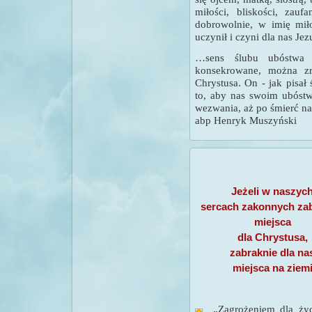
miłości, bliskości, zau
dobrowolnie, w imię mił
uczynił i czyni dla nas Jez
…sens ślubu ubóstwa i
konsekrowane, można zr
Chrystusa. On - jak pisał
to, aby nas swoim ubóst
wezwania, aż po śmierć na
abp Henryk Muszyński
Jeżeli w naszyc
sercach zakonnych za
miejsca
dla Chrystusa,
zabraknie dla na
miejsca na ziem
„Zagrożeniem dla życ