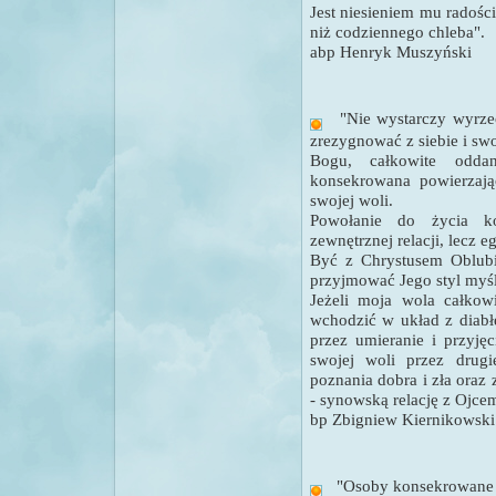
Jest niesieniem mu radości
niż codziennego chleba".
abp Henryk Muszyński
"Nie wystarczy wyrzec
zrezygnować z siebie i swo
Bogu, całkowite odda
konsekrowana powierzają
swojej woli.
Powołanie do życia ko
zewnętrznej relacji, lecz eg
Być z Chrystusem Oblubi
przyjmować Jego styl myśl
Jeżeli moja wola całkow
wchodzić
w układ z diab
przez umieranie i przyjęc
swojej woli przez drug
poznania dobra i zła ora
- synowską relację z Ojce
bp Zbigniew Kiernikowski
"Osoby konsekrowane 