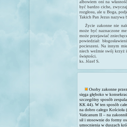
albowiem oni na własność
być bardzo ciche, zwycza
rozgłosu, ale u Boga, podj
Takich Pan Jezus nazywa 
Życie zakonne nie nal
może być naznaczone mela
może przejawiać zniechęce
powiedział: błogosławie
pocieszeni. Na innym mie
niech weźmie swój krzyż i
świętości.
ks. Józef S.
Osoby zakonne przez
sięga głęboko w konsekracj
szczególny sposób zespalaj
KK 44). W ten sposób cał
na dobro całego Kościoła (
Vaticanum II – na zakonn
sił i stosownie do formy o
umocnienia w duszach król