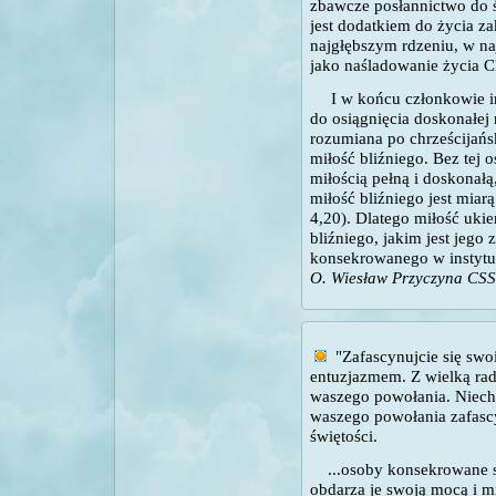
zbawcze posłannictwo do ś
jest dodatkiem do życia z
najgłębszym rdzeniu, w na
jako naśladowanie życia C
I w końcu członkowie 
do osiągnięcia doskonałej 
rozumiana po chrześcijańs
miłość bliźniego. Bez tej o
miłością pełną i doskonałą
miłość bliźniego jest miar
4,20). Dlatego miłość uk
bliźniego, jakim jest jego
konsekrowanego w instytut
O. Wiesław Przyczyna CS
"Zafascynujcie się swo
entuzjazmem. Z wielką rad
waszego powołania. Niech 
waszego powołania zafasc
świętości.
...osoby konsekrowane są
obdarza je swoją mocą i mi