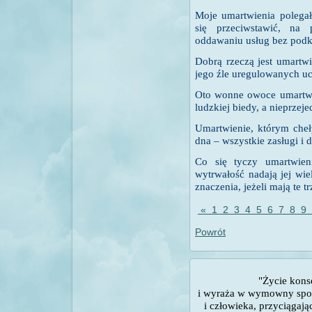
Moje umartwienia polegał
się przeciwstawić, na
oddawaniu usług bez podkr
Dobrą rzeczą jest umartwi
jego źle uregulowanych uc
Oto wonne owoce umartwio
ludzkiej biedy, a nieprzej
Umartwienie, którym cheł
dna – wszystkie zasługi i 
Co się tyczy umartwien
wytrwałość nadają jej wie
znaczenia, jeżeli mają te t
«
1
2
3
4
5
6
7
8
9
Powrót
"Życie kons
i wyraża w wymowny spo
i człowieka, przyciągaj