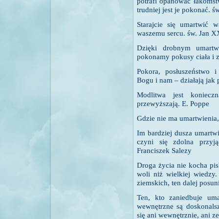
potrafi opanować łakomst
trudniej jest je pokonać. 
Starajcie się umartwić w
waszemu sercu. św. Jan X
Dzięki drobnym umartw
pokonamy pokusy ciała i z
Pokora, posłuszeństwo 
Bogu i nam – działają jak
Modlitwa jest koniecz
przewyższają. E. Poppe
Gdzie nie ma umartwienia,
Im bardziej dusza umartwi
czyni się zdolna przyją
Franciszek Salezy
Droga życia nie kocha pi
woli niż wielkiej wiedzy
ziemskich, ten dalej posun
Ten, kto zaniedbuje uma
wewnętrzne są doskonalsz
się ani wewnętrznie, ani z