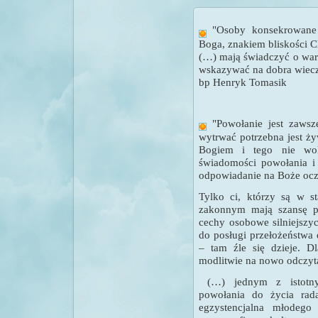
"
Osoby konsekrowane
Boga, znakiem bliskości C
(…) mają świadczyć o war
wskazywać na dobra wiecz
bp Henryk Tomasik
"
Powołanie jest zaws
wytrwać potrzebna jest ży
Bogiem i tego nie wol
świadomości powołania i
odpowiadanie na Boże ocz
Tylko ci, którzy są w s
zakonnym mają szansę pr
cechy osobowe silniejszy
do posługi przełożeństwa
– tam źle się dzieje. D
modlitwie na nowo odczyta
(…) jednym z istotnyc
powołania do życia rada
egzystencjalna młodego