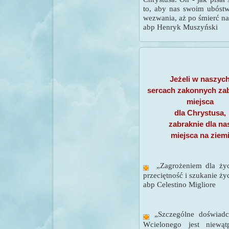
to, aby nas swoim ubóst
wezwania, aż po śmierć na
abp Henryk Muszyński
Jeżeli w naszyc
sercach zakonnych za
miejsca
dla Chrystusa,
zabraknie dla na
miejsca na ziem
„Zagrożeniem dla życ
przeciętność i szukanie ży
abp Celestino Migliore
„
Szczególne doświadc
Wcielonego jest niewą