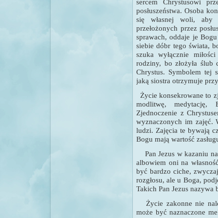
sercem Chrystusowi prz
posłuszeństwa. Osoba kon
się własnej woli, aby
przełożonych przez posłu
sprawach, oddaje je Bogu
siebie dóbr tego świata, 
szuka wyłącznie miłości
rodziny, bo złożyła ślub 
Chrystus. Symbolem tej s
jaką siostra otrzymuje prz
Ż
ycie konsekrowane to z
modlitwę, medytację,
Zjednoczenie z Chrystuse
wyznaczonych im zajęć.
W
ludzi. Zajęcia te bywają c
Bogu mają wartość zasługu
Pan Jezus w kazaniu na 
albowiem oni na własność
być bardzo ciche, zwycza
rozgłosu, ale u Boga, podj
Takich Pan Jezus nazywa 
Życie zakonne nie nal
może być naznaczone mela