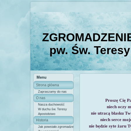
ZGROMADZENIE
pw. Św. Teresy
Menu
Strona główna
Zapraszamy do nas
O nas
Proszę Cię Pa
Nasza duchowość
niech oczy 
W duchu św. Teresy
nie utracą blasku Tw
Apostolstwo
niech serce moj
Historia
nie będzie syte żaru 
Jak powstało zgromadzenie