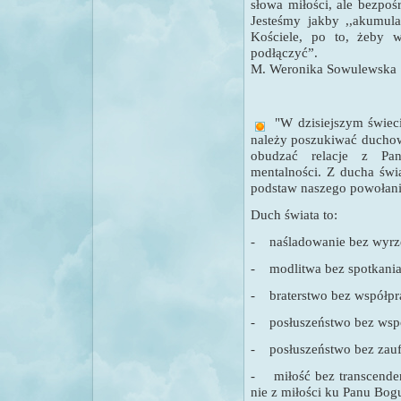
słowa miłości, ale bezpo
Jesteśmy jakby ,,akumula
Kościele, po to, żeby w
podłączyć”.
M. Weronika Sowulewska
"
W dzisiejszym świeci
należy poszukiwać duchow
obudzać relacje z Pa
mentalności. Z ducha świ
podstaw naszego powołani
Duch świata to:
-
naśladowanie bez wyrze
-
modlitwa bez spotkani
-
braterstwo bez współpr
-
posłuszeństwo bez wsp
-
posłuszeństwo bez zauf
-
miłość bez transcenden
nie z miłości ku Panu Bog