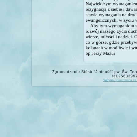
Największym wymaganiem j
rezygnacja z siebie i dawan
stawia wymagania na drodz
ewangelicznych, w życiu 
Aby tym wymaganiom spro
rozwój naszego życia du
wierze, miłości i nadziei
co w górze, gdzie przebyw
kolanach w modlitwie i wtu
bp Jerzy Mazur
Zgromadzenie Sióstr “Jedność” pw. Św. Tere
tel.2563399
Witryna opracowana za 