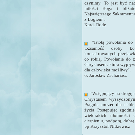
czynimy. To jest być na
miłości Boga i bliźni
Najświętszego Sakramentu 
z Bogiem".
Kard. Rode
”Istotą powołania do 
tożsamość osoby ko
konsekrowanych przejawia 
co robią. Powołanie do 
Chrystusem, która wypływ
dla człowieka możliwy".
o. Jarosław Zachariasz
"
Wstępujący na drogę 
Chrystusem wyszydzony
Pragnie umrzeć dla siebie
życia. Postępując zgodni
wielorakich ułomności 
cierpieniu, podporą, dobrą
bp Krzysztof Nitkiewicz