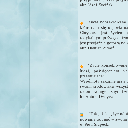
abp Józef Życiński
"
Życie konsekrowane t
które nam się objawia 
Chrystusa jest życiem 
radykalnym poświęceniem 
jest przyjaźnią gotową na
abp Damian Zimoń
"
Życie konsekrowane 
ludzi, poświęceniem si
przemijające”.
Wspólnoty zakonne mają p
swoim środowisku wszys
radom ewangelicznym i w
bp Antoni Dydycz
"
Tak jak księżyc odb
powinny odbijać w swoim 
o. Piotr Słupecki