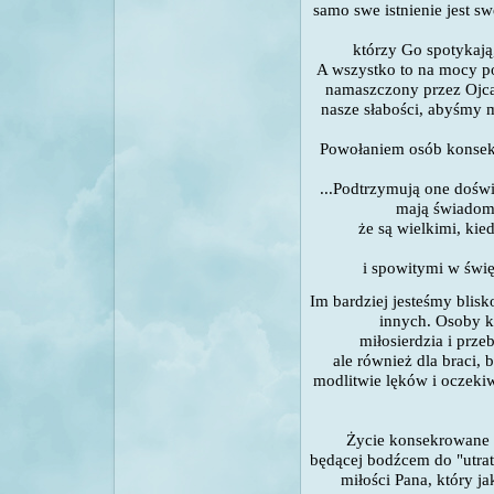
samo swe istnienie jest s
którzy Go spotykają
A wszystko to na mocy po
namaszczony przez Ojca.
nasze słabości, abyśmy m
Powołaniem osób konsekr
...Podtrzymują one dośw
mają świadom
że są wielkimi, kie
i spowitymi w świę
Im bardziej jesteśmy blisk
innych. Osoby k
miłosierdzia i prze
ale również dla braci,
modlitwie lęków i oczekiw
Życie konsekrowane 
będącej bodźcem do "utra
miłości Pana, który ja