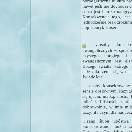
pornograficzna kultura pr
nawet jeśli nie dochodzi 
serca jest bardzo nadgry
Konsekwencją tego, jest 
jednocześnie brak zrozumie
abp Henryk Hoser
"
…
osoby konsek
ewangelicznych w sposób 
czystego, ubogiego i 
ewangelicznym jest elem
Bożego światła, którego 
całe zakorzenia się w nas
światłością”.
… osoby konsekrowane ś
sensie dosłownym. Rezygnu
się ojcem, matką, siostrą,
miłości, bliskości, zau
dobrowolnie, w imię mił
uczynił i czyni dla nas Jez
…sens ślubu ubóstwa i
konsekrowane, można zr
Chrystusa. On - jak pisał