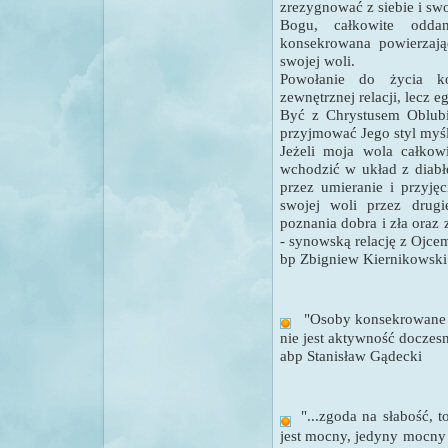
zrezygnować z siebie i swo
Bogu, całkowite odda
konsekrowana powierzają
swojej woli.
Powołanie do życia ko
zewnętrznej relacji, lecz eg
Być z Chrystusem Oblubi
przyjmować Jego styl myśl
Jeżeli moja wola całkow
wchodzić
w układ z diab
przez umieranie i przyjęc
swojej woli przez drug
poznania dobra i zła ora
- synowską relację z Ojce
bp Zbigniew Kiernikowski
"Osoby konsekrowane 
nie jest aktywność doczesn
abp Stanisław Gądecki
"...zgoda na słabość, t
jest mocny, jedyny mocny 