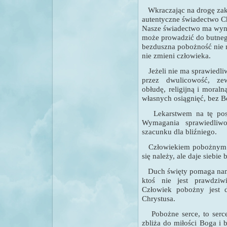
Wkraczając na drogę zak
autentyczne świadectwo Ch
Nasze świadectwo ma wyni
może prowadzić do butneg
bezduszna pobożność nie 
nie zmieni człowieka.
Jeżeli nie ma sprawiedli
przez dwulicowość, zew
obłudę, religijną i mora
własnych osiągnięć, bez B
Lekarstwem na tę pos
Wymagania sprawiedliwo
szacunku dla bliźniego.
Człowiekiem pobożnym jes
się należy, ale daje siebie 
Duch święty pomaga nam r
ktoś nie jest prawdziw
Człowiek pobożny jest 
Chrystusa.
Pobożne serce, to ser
zbliża do miłości Boga i b