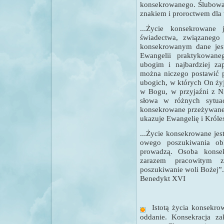
konsekrowanego. Ślubowa
znakiem i proroctwem dla w
...Życie konsekrowane 
świadectwa, związanego
konsekrowanym dane jes
Ewangelii praktykowane
ubogim i najbardziej z
można niczego postawić p
ubogich, w których On ży
w Bogu, w przyjaźni z 
słowa w różnych sytua
konsekrowane przeżywane
ukazuje Ewangelię i Króles
...Życie konsekrowane jes
owego poszukiwania ob
prowadzą. Osoba konse
zarazem pracowitym 
poszukiwanie woli Bożej
”.
Benedykt XVI
Istotą życia konsekro
oddanie. Konsekracja za