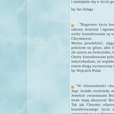
i umiejętnie nią w życiu 
bp Jan Szlaga
"
Bogactwo życia kon
zakony, instytuty i zgrom
osoby konsekrowane są w
Chrystusowi.
Można powiedzieć, sięg
położone na górze, albo ś
ale stawia na świeczniku, 
Osoby konsekrowane pokaz
indywidualizm, że wspólno
razem drogą wyznaczoną n
bp Wojciech Polak
"W różnorodności char
Jego światło rozświetla 
Jesteście zwiastunami Bo
mrok mają ukazywać Boże 
Tak jak Chrystus ofiaro
konsekrowanego życia m
przypominają o nadprzyro