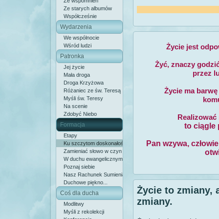
Ze wspomnień
Ze starych albumów
Współcześnie
Wydarzenia
We wspólnocie
Wśród ludzi
Życie jest odp
Patronka
Żyć, znaczy godzi
Jej życie
przez l
Mała droga
Droga Krzyżowa
Życie ma barwę 
Różaniec ze św. Teresą
Myśli św. Teresy
komu
Na scenie
Zdobyć Niebo
Realizować 
Formacja
to ciągle
Etapy
Pan wzywa, człowiek
Ku szczytom doskonałości
Zamieniać słowo w czyn
otw
W duchu ewangelicznym
Poznaj siebie
Nasz Rachunek Sumienia
Duchowe piękno...
Życie to zmiany, 
Coś dla ducha
zmiany.
Modlitwy
Myśli z rekolekcji