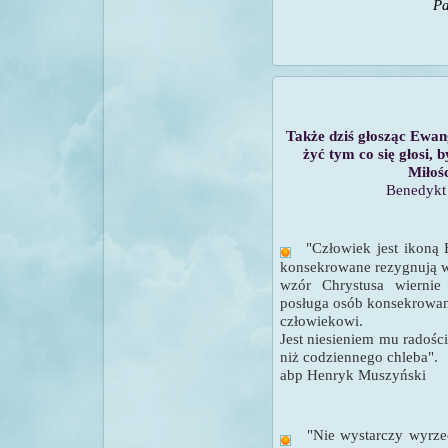
Pa
Także dziś głosząc Ewan
żyć tym co się głosi,
b
Miłośc
Benedyk
"
Człowiek jest ikoną
konsekrowane rezygnują
w
wzór Chrystusa wiernie
posługa osób konsekrowany
człowiekowi.
Jest niesieniem mu radości
niż codziennego chleba".
abp Henryk Muszyński
"Nie wystarczy wyrzec