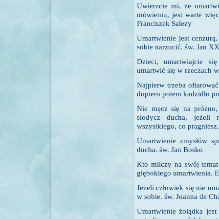
Uwierzcie mi, że umartw
mówieniu, jest warte więc
Franciszek Salezy
Umartwienie jest cenzurą
sobie narzucić. św. Jan XX
Dzieci, umartwiajcie s
umartwić się w rzeczach wi
Najpierw trzeba ofiarować
dopiero potem kadzidło po
Nie męcz się na próżno,
słodycz ducha, jeżeli
wszystkiego, co pragniesz
Umartwienie zmysłów spr
ducha. św. Jan Bosko
Kto milczy na swój temat
głębokiego umartwienia. E
Jeżeli człowiek się nie u
w sobie. św. Joanna de Ch
Umartwienie żołądka jest