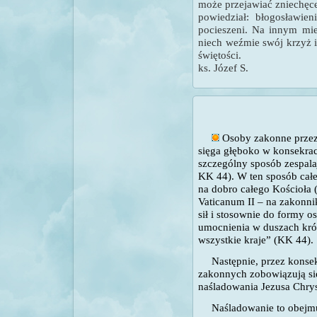
może przejawiać zniechęce
powiedział: błogosławie
pocieszeni. Na innym mie
niech weźmie swój krzyż i
świętości.
ks. Józef S.
Osoby zakonne przez
sięga głęboko w konsekracj
szczególny sposób zespalaj
KK 44). W ten sposób cał
na dobro całego Kościoła (
Vaticanum II – na zakonn
sił i stosownie do formy o
umocnienia w duszach król
wszystkie kraje” (KK 44).
Następnie, przez konse
zakonnych zobowiązują si
naśladowania Jezusa Chrys
Naśladowanie to obejmuj