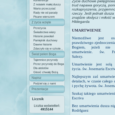
Konferencje
Życie duchowe pielęgnowa
Z notatek małej duszy
trud napawa goryczą, pon
Warto przeczytać
rozkapryszenia, przyjemno
Rady nie od parady
rzeczy. Jeśli jednak dusza
Pisane wierszem
znajdzie słodycz i miłość 
Hildegarda
Z życia wzięte
Przeżycia
UMARTWIENIE
Świadectwa wiary
Historie powołań
Niemożliwe jest osią
Pamiętnik duchowy
prawdziwego zjednoczenia
Dawne historie
Bogiem, jeżeli nie 
Zdarzyło się w szkole...
umartwienie. św. Fra
Świat pełen Boga
Salezy.
Tajemnice przyrody
Umartwienie jest solą
Przez przyrodę do Boga
Dla ateistów
życia.
św. Josemaria Escri
Głosić chwałę Bożą
Najlepszym zaś umartwie
Napisz
detalach, w czasie całego
Podziel się z nami
i pychę żywota.
św. Josema
Prezentacje
Szukaj takiego umartwieni
Escriva
Licznik
Bez umartwienia dusza ni
Liczba wyświetleń:
4915144
Rodrlguez