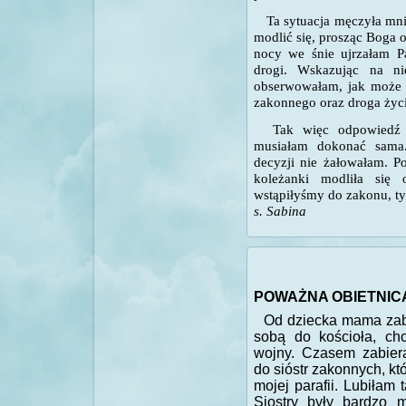
Ta sytuacja męczyła mnie
modlić się, prosząc Boga
nocy we śnie ujrzałam P
drogi. Wskazując na ni
obserwowałam, jak może 
zakonnego oraz droga życ
Tak więc odpowiedź o
musiałam dokonać sama
decyzji nie żałowałam. P
koleżanki modliła się 
wstąpiłyśmy do zakonu, t
s. Sabina
POWAŻNA OBIETNIC
Od dziecka mama zab
sobą do kościoła, ch
wojny. Czasem zabier
do sióstr zakonnych, kt
mojej parafii. Lubiłam
Siostry były bardzo m