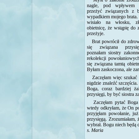
nagle, pod wpływem d
przeżyć związanych z b
wypadkiem mojego brata. 
wisiało na włosku, z
obietnicę, że wstąpię do
przeżyje.
Brat powrócił do zdrow
się związana przysi
poznałam siostry zakonn
rekolekcji powołaniowych
się związana tamtą obiet
Byłam zaskoczona, ale za
Zaczęłam więc szukać 
nigdzie znaleźć szczęścia
Boga, coraz bardziej ż
przysięgi, by być siostra 
Zaczęłam pytać Boga
wtedy odkryłam, że On po
przyjęłam powołanie, już
przysięgą. Zrozumiałam, 
wybrał. Bogu niech będą d
s. Maria