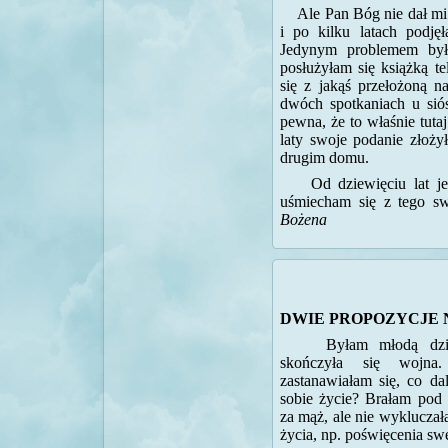
Ale Pan Bóg nie dał mi 
i po kilku latach podję
Jedynym problemem był
posłużyłam się książką t
się z jakąś przełożoną
dwóch spotkaniach u sió
pewna, że to właśnie tutaj
laty swoje podanie złoży
drugim domu.
Od dziewięciu lat jeste
uśmiecham się z tego s
Bożena
DWIE PROPOZYCJE
Byłam młodą dziew
skończyła się wojna
zastanawiałam się, co da
sobie życie? Brałam pod
za mąż, ale nie wykluczała
życia, np. poświęcenia sw