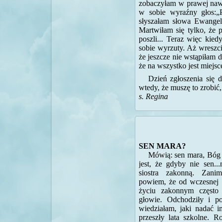
zobaczyłam w prawej nawi
w sobie wyraźny głos:„
słyszałam słowa Ewangeli
Martwiłam się tylko, że 
poszli... Teraz więc kied
sobie wyrzuty. Aż wreszc
że jeszcze nie wstąpiłam
że na wszystko jest miejsc
Dzień zgłoszenia się 
wtedy, że muszę to zrobić
s. Regina
SEN MARA?
Mówią: sen mara, Bóg 
jest, że gdyby nie sen..
siostra zakonną. Zani
powiem, że od wczesnej 
życiu zakonnym często
głowie. Odchodziły i po
wiedziałam, jaki nadać i
przeszły lata szkolne. R