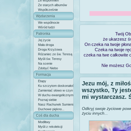
Ze wspomnień
Ze starych albumów
Współcześnie
Wydarzenia
We wspólnocie
Wśród ludzi
Twój Obl
Patronka
że ukarzesz ś
Jej życie
On czeka na twoje płon
Mała droga
Czeka na twoje rę
Droga Krzyżowa
Różaniec ze św. Teresą
czeka na twe całkowite 
Myśli św. Teresy
Na scenie
Nie możesz Go 
Zdobyć Niebo
Formacja
Etapy
Jezu mój, z miłoś
Ku szczytom doskonałości
wszystko, Ty jest
Zamieniać słowo w czyn
W duchu ewangelicznym
mi wystarczasz. 
Poznaj siebie
Nasz Rachunek Sumienia
Odkryj swoje życiowe powo
Duchowe piękno...
życiu innych...
Coś dla ducha
Modlitwy
Myśli z rekolekcji