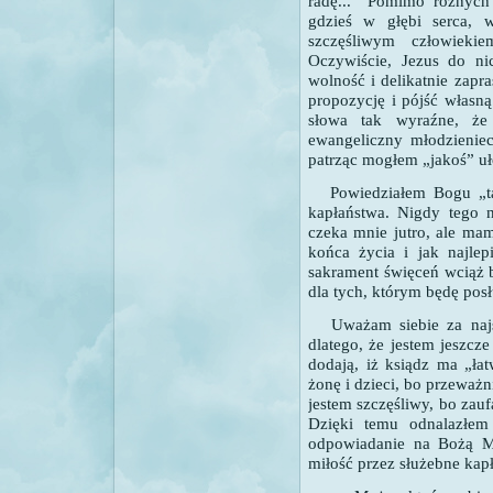
radę...” Pomimo różnych 
gdzieś w głębi serca, 
szczęśliwym człowieki
Oczywiście, Jezus do n
wolność i delikatnie zapr
propozycję i pójść własną
słowa tak wyraźne, że
ewangeliczny młodzienie
patrząc mogłem „jakoś” uł
Powiedziałem Bogu „tak
kapłaństwa. Nigdy tego n
czeka mnie jutro, ale ma
końca życia i jak najlep
sakrament święceń wciąż b
dla tych, którym będę posł
Uważam siebie za najsz
dlatego, że jestem jeszcz
dodają, iż ksiądz ma „łat
żonę i dzieci, bo przeważni
jestem szczęśliwy, bo zau
Dzięki temu odnalazłem
odpowiadanie na Bożą M
miłość przez służebne kap