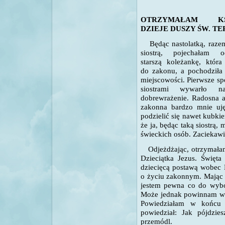
OTRZYMAŁAM KS
DZIEJE DUSZY ŚW. TE
Będąc nastolatką, raze
siostrą, pojechałam o
starszą koleżankę, która
do zakonu, a pochodziła 
miejscowości. Pierwsze sp
siostrami wywarło 
dobrewrażenie. Radosna a
zakonna bardzo mnie ujęł
podzielić się nawet kubki
że ja, będąc taką siostrą
świeckich osób. Zaciekawi
Odjeżdżając, otrzymałam 
Dzieciątka Jezus. Święta
dziecięcą postawą wobec 
o życiu zakonnym. Mając p
jestem pewna co do wybor
Może jednak powinnam wy
Powiedziałam w końcu 
powiedział: Jak pójdzie
przemódl.