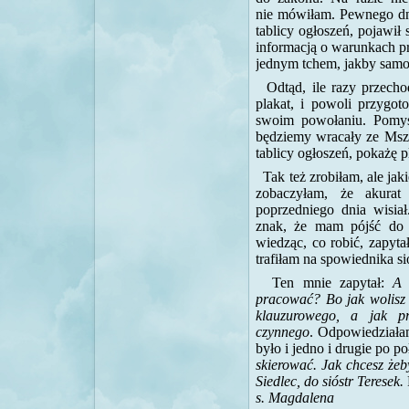
nie mówiłam. Pewnego dni
tablicy ogłoszeń, pojawił
informacją o warunkach p
jednym tchem, jakby samo 
Odtąd, ile razy przech
plakat, i powoli przyg
swoim powołaniu. Pomyś
będziemy wracały ze Mszy
tablicy ogłoszeń, pokażę p
Tak też zrobiłam, ale ja
zobaczyłam, że akurat
poprzedniego dnia wisiał
znak, że mam pójść do 
wiedząc, co robić, zapyt
trafiłam na spowiednika si
Ten mnie zapytał:
A 
pracować?
Bo jak wolisz
klauzurowego, a jak p
czynnego
. Odpowiedziała
było i jedno i drugie po p
skierować. Jak chcesz żeb
Siedlec, do sióstr Teresek.
s. Magdalena