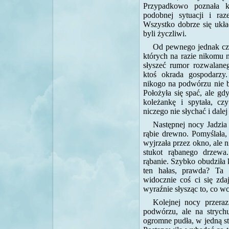
Przypadkowo poznała 
podobnej sytuacji i ra
Wszystko dobrze się układ
byli życzliwi.
Od pewnego jednak cza
których na razie nikomu 
słyszeć rumor rozwalane
ktoś okrada gospodarzy.
nikogo na podwórzu nie b
Położyła się spać, ale gd
koleżankę i spytała, cz
niczego nie słychać i dalej
Następnej nocy Jadzia
rąbie drewno. Pomyślała,
wyjrzała przez okno, ale n
stukot rąbanego drzewa
rąbanie. Szybko obudziła 
ten hałas, prawda? Ta 
widocznie coś ci się zda
wyraźnie słysząc to, co wc
Kolejnej nocy przera
podwórzu, ale na strychu
ogromne pudła, w jedną st