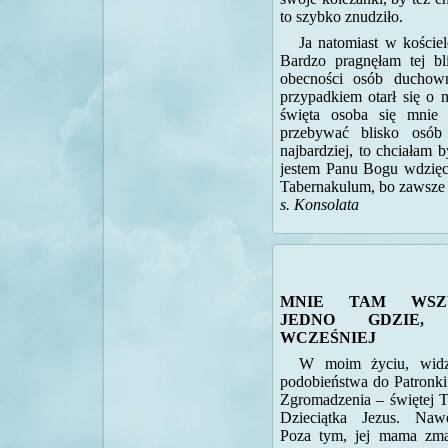
to szybko znudziło.
Ja natomiast w kościel
Bardzo pragnęłam tej b
obecności osób duchown
przypadkiem otarł się o 
święta osoba się mnie 
przebywać blisko osób
najbardziej, to chciałam 
jestem Panu Bogu wdzięc
Tabernakulum, bo zawsze
s. Konsolata
MNIE TAM WSZ
JEDNO GDZIE,
WCZEŚNIEJ
W moim życiu, widz
podobieństwa do Patronki
Zgromadzenia – świętej T
Dzieciątka Jezus. Naw
Poza tym, jej mama zma