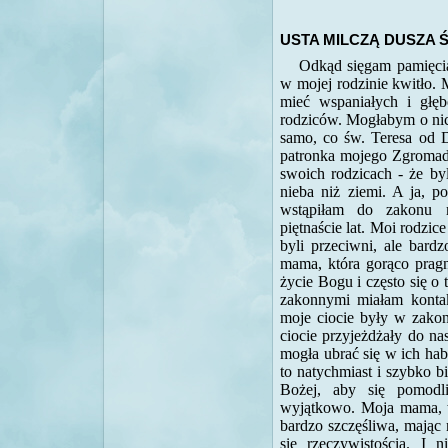
USTA MILCZĄ DUSZA 
Odkąd sięgam pamięcią,
w mojej rodzinie kwitło. 
mieć wspaniałych i głę
rodziców. Mogłabym o nic
samo, co św. Teresa od D
patronka mojego Zgromad
swoich rodzicach - że byl
nieba niż ziemi. A ja, p
wstąpiłam do zakonu m
piętnaście lat. Moi rodzice
byli przeciwni, ale bard
mama, która gorąco pragnę
życie Bogu i często się o 
zakonnymi miałam konta
moje ciocie były w zakon
ciocie przyjeżdżały do na
mogła ubrać się w ich hab
to natychmiast i szybko b
Bożej, aby się pomodl
wyjątkowo. Moja mama, wi
bardzo szczęśliwa, mając 
się rzeczywistością. I 