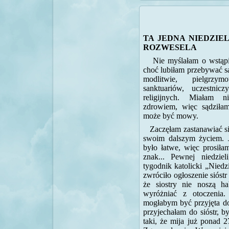
TA JEDNA NIEDZIE
ROZWESELA
Nie myślałam o wstąpie
choć lubiłam przebywać 
modlitwie, pielgrz
sanktuariów, uczestnic
religijnych. Miałam n
zdrowiem, więc sądziła
może być mowy.
Zaczęłam zastanawiać si
swoim dalszym życiem. J
było łatwe, więc prosił
znak... Pewnej niedzie
tygodnik katolicki „Nied
zwróciło ogłoszenie sióst
że siostry nie noszą h
wyróżniać z otoczenia
mogłabym być przyjęta do
przyjechałam do sióstr, b
taki, że mija już ponad 