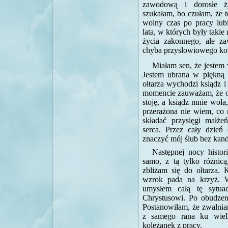
zawodową i dorosłe ż
szukałam, bo czułam, że to
wolny czas po pracy lubi
lata, w których były taki
życia zakonnego, ale z
chyba przysłowiowego kop
Miałam sen, że jestem 
Jestem ubrana w piękną 
ołtarza wychodzi ksiądz 
momencie zauważam, że o
stoję, a ksiądz mnie woła,
przerażona nie wiem, co r
składać przysięgi małż
serca. Przez cały dzień
znaczyć mój ślub bez kan
Następnej nocy histor
samo, z tą tylko różnic
zbliżam się do ołtarza. 
wzrok pada na krzyż. 
umysłem całą tę sytu
Chrystusowi. Po obudzeni
Postanowiłam, że zwalniam
z samego rana ku wiel
koleżanek z pracy.