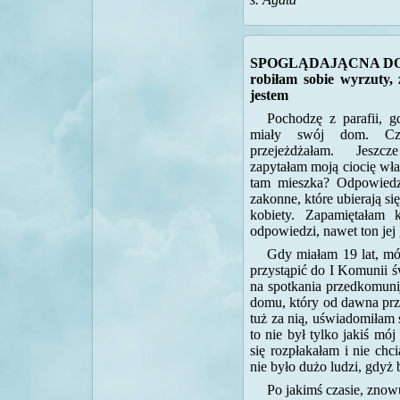
SPOGLĄDAJĄCNA DO
robiłam sobie wyrzuty, 
jestem
Pochodzę z parafii, gd
miały swój dom. Cz
przejeżdżałam. Jeszc
zapytałam moją ciocię wła
tam mieszka? Odpowiedzi
zakonne, które ubierają si
kobiety. Zapamiętałam 
odpowiedzi, nawet ton jej 
Gdy miałam 19 lat, mó
przystąpić do I Komunii ś
na spotkania przedkomunij
domu, który od dawna prz
tuż za nią, uświadomiłam 
to nie był tylko jakiś m
się rozpłakałam i nie chc
nie było dużo ludzi, gdyż 
Po jakimś czasie, zno