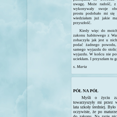
uwagę. Może radość, z 
wykonywały swoje ob
prostu podobało mi się 
wiedziałam już jakie 
przyszłość.
Kiedy więc do moich k
zakonu habitowego z War
zobaczyła jak jest u ni
podać żadnego powodu, 
samego wyjazdu do stolic
wyjazdu. W końcu nie po
uciekłam. I przyszłam tu
s. Maria
PÓŁ NA PÓŁ
Myśli o życiu z
towarzyszyły mi przez w
lata szkoły średniej. Było
oczywiste, że po maturze
do zakonu. Na razie ni