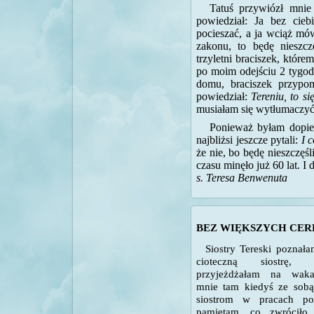
Tatuś przywiózł mnie 
powiedział: Ja bez cie
pocieszać, a ja wciąż mów
zakonu, to będę nieszcz
trzyletni braciszek, któr
po moim odejściu 2 tygod
domu, braciszek przypo
powiedział:
Tereniu, to si
musiałam się wytłumaczyć
Ponieważ byłam dopie
najbliżsi jeszcze pytali:
I 
że nie, bo będę nieszczęś
czasu minęło już 60 lat. I 
s. Teresa Benwenuta
BEZ WIĘKSZYCH CER
Siostry Tereski poznał
cioteczną siostrę,
przyjeżdżałam na waka
mnie tam kiedyś ze sob
siostrom w pracach po
pamiętam, co zwróciło