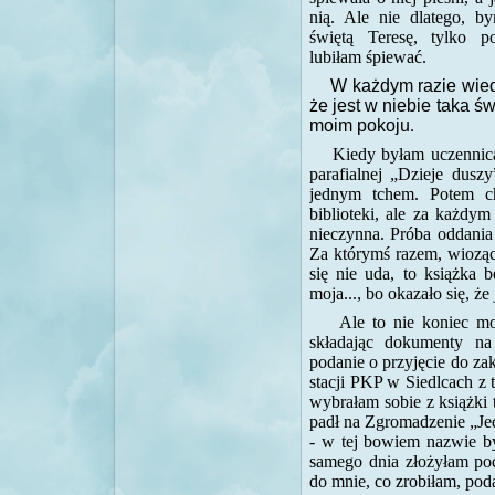
nią. Ale nie dlatego, by
świętą Teresę, tylko p
lubiłam śpiewać.
W każdym razie wie
że jest w niebie taka św
moim pokoju
.
Kiedy byłam uczennicą l
parafialnej „Dzieje duszy
jednym tchem. Potem ch
biblioteki, ale za każdym
nieczynna. Próba oddania 
Za którymś razem, wioząc
się nie uda, to książka b
moja..., bo okazało się, że 
Ale to nie koniec moje
składając dokumenty na
podanie o przyjęcie do za
stacji PKP w Siedlcach z t
wybrałam sobie z książki
padł na Zgromadzenie „Jed
- w tej bowiem nazwie by
samego dnia złożyłam pod
do mnie, co zrobiłam, pod