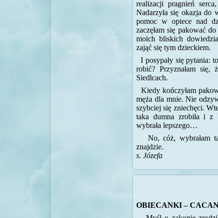
realizacji pragnień serc
Nadarzyła się okazja do w
pomoc w opiece nad dz
zaczęłam się pakować do 
moich bliskich dowiedzi
zająć się tym dzieckiem.
I posypały się pytania: 
robić? Przyznałam się, 
Siedlcach.
Kiedy kończyłam pakowa
męża dla mnie. Nie odzyw
szybciej się zniechęci. Wt
taka dumna zrobiła i z
wybrała lepszego…
No, cóż, wybrałam ta
znajdzie.
s. Józefa
OBIECANKI – CACA
Myśl o zakonie zrodzi