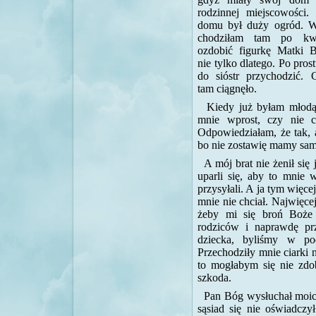
rodzinnej miejscowości.
domu był duży ogród. W
chodziłam tam po kw
ozdobić figurkę Matki B
nie tylko dlatego. Po pros
do sióstr przychodzić.
tam ciągnęło.
Kiedy już byłam młodą 
mnie wprost, czy nie c
Odpowiedziałam, że tak, a
bo nie zostawię mamy same
A mój brat nie żenił się
uparli się, aby to mnie 
przysyłali. A ja tym więc
mnie nie chciał. Najwięc
żeby mi się broń Boże 
rodziców i naprawdę pr
dziecka, byliśmy w po
Przechodziły mnie ciarki 
to mogłabym się nie zdo
szkoda.
Pan Bóg wysłuchał moich
sąsiad się nie oświadczy