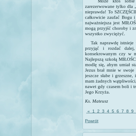
Może ktoś sobie po
zarezerwowane tylko
dla 
nieprawda! To SZCZĘŚCI
całkowicie zaufać Bogu i
najważniejsza jest MIŁOŚ
mogą przyjść choroby
i z
wszystko zwyciężyć.
Tak naprawdę istnieje 
przyjąć i rozdać dale
konsekrowanym czy w ma
Najlepszą szkołą MIŁOŚC
modlę się, abym umiał s
Jezus brał mnie w swoje 
jeszcze słabe i grzeszne,
mam żadnych wątpliwości,
nawet gdy czasem boli i tr
Jego Krzyża.
Ks. Mateusz
«
1
2
3
4
5
6
7
8
9
Powrót