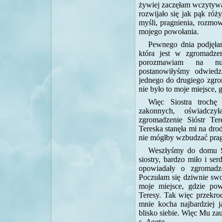
żywiej zaczęłam wczytywać
rozwijało się jak pąk róży
myśli, pragnienia, rozmo
mojego powołania.
Pewnego dnia podjęłam
która jest w zgromadze
porozmawiam na nur
postanowiłyśmy odwiedz
jednego do drugiego zgro
nie było to moje miejsce, 
Więc Siostra troch
zakonnych, oświadczy
zgromadzenie Sióstr Te
Tereska stanęła mi na dr
nie mógłby wzbudzać pragn
Weszłyśmy do domu Si
siostry, bardzo miło i se
opowiadały o zgromadze
Poczułam się dziwnie swoj
moje miejsce, gdzie p
Teresy. Tak więc przekr
mnie kocha najbardziej 
blisko siebie. Więc Mu za
s. Agata