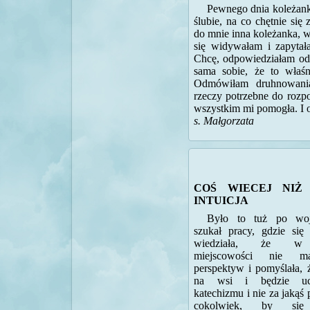
Pewnego dnia koleżanka 
ślubie, na co chętnie się
do mnie inna koleżanka, w
się widywałam i zapytał
Chcę, odpowiedziałam o
sama sobie, że to właś
Odmówiłam druhnowania
rzeczy potrzebne do rozp
wszystkim mi pomogła. I o
s. Małgorzata
COŚ WIECEJ NIŻ
INTUICJA
Było to tuż po woj
szukał pracy, gdzie się 
wiedziała, że w 
miejscowości nie m
perspektyw i pomyślała, 
na wsi i będzie uc
katechizmu i nie za jakąś 
cokolwiek, by się 