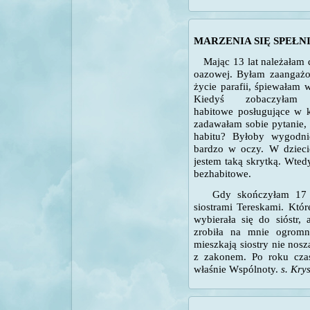
MARZENIA SIĘ SPEŁN
Mając 13 lat należałam 
oazowej. Byłam zaangaż
życie parafii, śpiewałam 
Kiedyś zobaczyłam 
habitowe posługujące w k
zadawałam sobie pytanie,
habitu? Byłoby wygodni
bardzo w oczy. W dzieci
jestem taką skrytką. Wtedy
bezhabitowe.
Gdy skończyłam 17 
siostrami Tereskami. Któ
wybierała się do sióstr,
zrobiła na mnie ogromne
mieszkają siostry nie nosz
z zakonem. Po roku czas
właśnie Wspólnoty
.
s
.
Krys