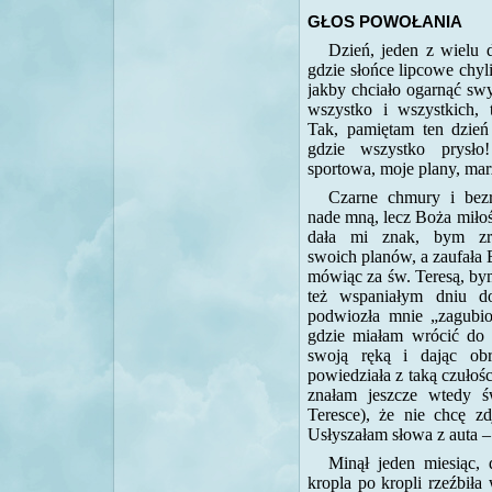
GŁOS POWOŁANIA
Dzień, jeden z wielu 
gdzie słońce lipcowe chyli
jakby chciało ogarnąć sw
wszystko i wszystkich, 
Tak, pamiętam ten dzień
gdzie wszystko prysło
sportowa, moje plany, ma
Czarne chmury i bezr
nade mną, lecz Boża miłoś
dała mi znak, bym zr
swoich planów, a zaufała 
mówiąc za św. Teresą, bym
też wspaniałym dniu d
podwiozła mnie „zagubio
gdzie miałam wrócić do
swoją ręką i dając obr
powiedziała z taką czułośc
znałam jeszcze wtedy ś
Teresce), że nie chcę zd
Usłyszałam słowa z auta –
Minął jeden miesiąc, 
kropla po kropli rzeźbił