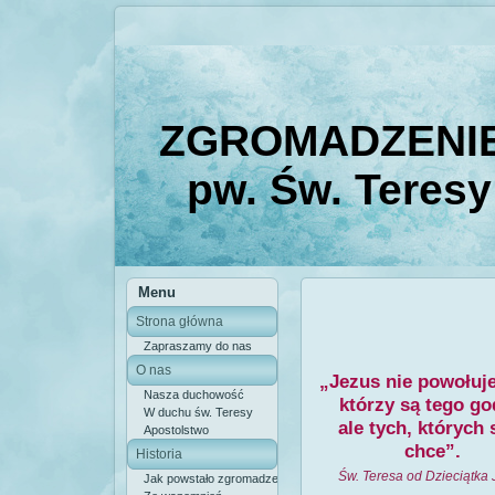
ZGROMADZENIE
pw. Św. Teresy
Menu
Strona główna
Zapraszamy do nas
O nas
„Jezus nie powołuje
Nasza duchowość
którzy są tego go
W duchu św. Teresy
ale tych, których
Apostolstwo
chce”.
Historia
Św. Teresa od Dzieciątka
Jak powstało zgromadzenie