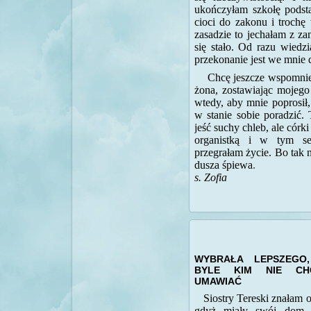
ukończyłam szkołę podst
cioci do zakonu i trochę
zasadzie to jechałam z za
się stało. Od razu wiedz
przekonanie jest we mnie 
Chcę jeszcze wspomnie
żona, zostawiając mojego
wtedy, aby mnie poprosił
w stanie sobie poradzić. 
jeść suchy chleb, ale córk
organistką i w tym se
przegrałam życie. Bo tak 
dusza śpiewa
.
s. Zofia
WYBRAŁA LEPSZEGO
BYLE KIM NIE CH
UMAWIAĆ
Siostry Tereski znałam 
gdyż miały swój dom