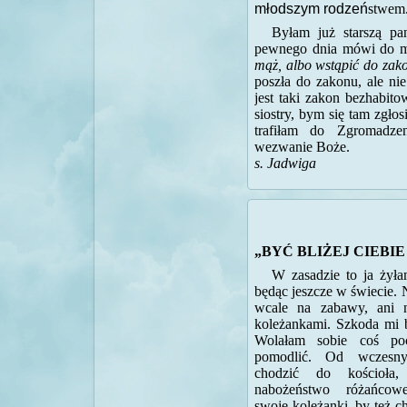
młodszym rodzeń
stwem
Byłam już starszą pa
pewnego dnia mówi do 
mąż, albo wstąpić do zak
poszła do zakonu, ale ni
jest taki zakon bezhabito
siostry, bym się tam zgłos
trafiłam do Zgromadze
wezwanie Boże.
s. Jadwiga
„BYĆ BLIŻEJ CIEBI
W zasadzie to ja żyła
będąc jeszcze w świecie. 
wcale na zabawy, ani 
koleżankami. Szkoda mi b
Wolałam sobie coś poc
pomodlić. Od wczesny
chodzić do kościoła,
nabożeństwo różańcow
swoje koleżanki, by też ch