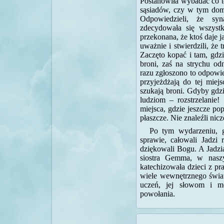
Postanowiła wybadać co to
sąsiadów, czy w tym domu
Odpowiedzieli, że sy
zdecydowała się wszyst
przekonana, że ktoś daje ja
uważnie i stwierdzili, że 
Zaczęto kopać i tam, gdzi
broni, zaś na strychu od
razu zgłoszono to odpowi
przyjeżdżają do tej miej
szukają broni. Gdyby gdzie
ludziom – rozstrzelanie!
miejsca, gdzie jeszcze po
płaszcze. Nie znaleźli nicz
Po tym wydarzeniu, go
sprawie, całowali Jadzi 
dziękowali Bogu. A Jadzi
siostra Gemma, w nasz
katechizowała dzieci z p
wiele wewnętrznego świat
uczeń, jej słowom i mo
powołania.