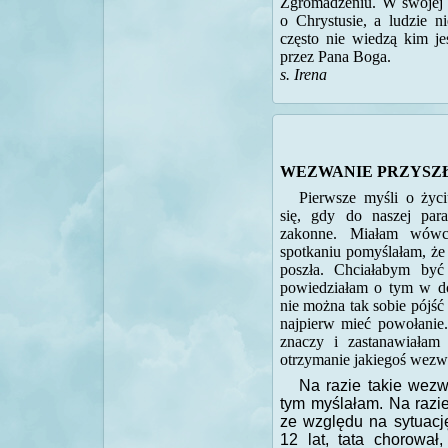
Zgromadzeniu. W swojej 
o Chrystusie, a ludzie n
często nie wiedzą kim je
przez Pana Boga.
s. Irena
WEZWANIE PRZYSZ
Pierwsze myśli o życ
się, gdy do naszej paraf
zakonne. Miałam wówc
spotkaniu pomyślałam, że
poszła. Chciałabym być
powiedziałam o tym w do
nie można tak sobie pójść 
najpierw mieć powołanie
znaczy i zastanawiałam
otrzymanie jakiegoś wezw
Na razie takie wezw
tym myślałam. Na razi
ze względu na sytuac
12 lat, tata chorowa