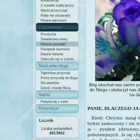
Konferencje
Z notatek małej duszy
Warto przeczytać
Rady nie od parady
Pisane wierszem
Z życia wzięte
Przeżycia
Świadectwa wiary
Historie powołań
Pamiętnik duchowy
Dawne historie
Zdarzyło się w szkole...
Świat pełen Boga
Tajemnice przyrody
Przez przyrodę do Boga
Dla ateistów
Bóg ukochał nas zanim p
Głosić chwałę Bożą
do Niego i obdarzył nas 
na Je
Napisz
Podziel się z nami
PANIE, DLACZEGO J
Prezentacje
Kiedy Chrystus stanął n
Licznik
byłem zaskoczony
i nie 
ja – pytałem zdziwiony,
Liczba wyświetleń:
4913962
pobożniejszych. Ja się c