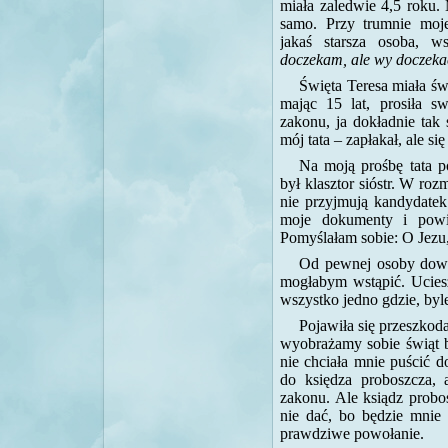
miała zaledwie 4,5 roku.
samo. Przy trumnie mo
jakaś starsza osoba, w
doczekam, ale wy doczekac
Święta Teresa miała świ
mając 15 lat, prosiła s
zakonu, ja dokładnie tak 
mój tata – zapłakał, ale się
Na moją prośbę tata 
był klasztor sióstr. W ro
nie przyjmują kandydatek
moje dokumenty i powi
Pomyślałam sobie: O Jezu,
Od pewnej osoby dowie
mogłabym wstąpić. Ucies
wszystko jedno gdzie, byl
Pojawiła się przeszko
wyobrażamy sobie świąt b
nie chciała mnie puścić d
do księdza proboszcza, 
zakonu. Ale ksiądz probos
nie dać, bo będzie mnie
prawdziwe powołanie.