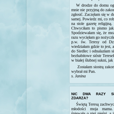
W drodze do domu oga
mnie nie przyjmą do zakon
zgłosić. Zaczęłam się w d
samej. Powiedz mi, co rob
na stole gazetę religijną
Chwyciłam to pismo jak
Spodziewałam się, że moż
razu wycięłam go nożyczk
p.w. św. Teresy od Dzi
wiedziałam gdzie to jest, 
do Siedlec i odnalazłam si
bezhabitowe sióstr Terese
w białej ślubnej sukni, ja
Zostałam siostrą zakon
wybrał mi Pan.
s. Janina
NIC DWA RAZY SI
ZDARZA?
Świętą Teresą zachwyci
młodości moja mama.
śpiewała o niej pieśni, a 