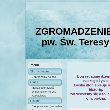
ZGROMADZENIE
pw. Św. Teresy
Menu
Strona główna
Bóg redaguje dzien
Zapraszamy do nas
naszego życia;
O nas
Boska dłoń spisuje 
Nasza duchowość
historię:
W duchu św. Teresy
zatroszczmy się o to, a
Apostolstwo
ona piękna.
Historia
Jak powstało zgromadzenie