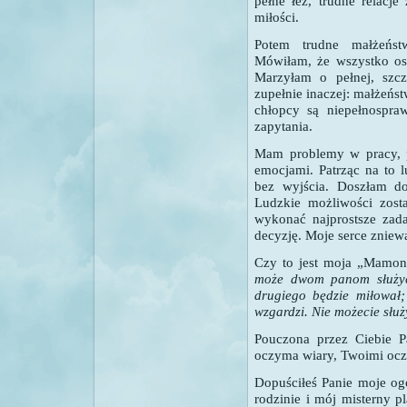
pełne łez, trudne relacj
miłości.
Potem trudne małżeństw
Mówiłam, że wszystko os
Marzyłam o pełnej, szcz
zupełnie inaczej: małżeństw
chłopcy są niepełnospra
zapytania.
Mam problemy w pracy, 
emocjami. Patrząc na to 
bez wyjścia. Doszłam do
Ludzkie możliwości zosta
wykonać najprostsze zada
decyzję. Moje serce zniewal
Czy to jest moja „Mamon
może dwom panom służyć.
drugiego będzie miłował;
wzgardzi. Nie możecie słu
Pouczona przez Ciebie Pa
oczyma wiary, Twoimi oc
Dopuściłeś Panie moje ogo
rodzinie i mój misterny p