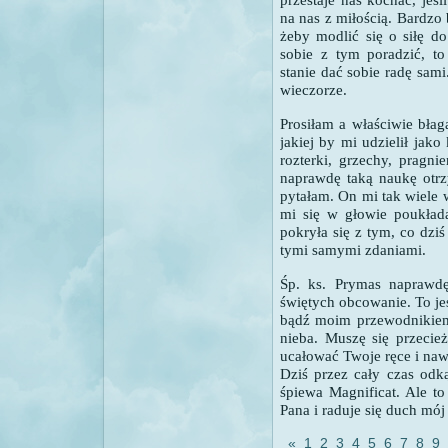
na nas z miłością. Bardzo 
żeby modlić się o siłę d
sobie z tym poradzić, t
stanie dać sobie radę sa
wieczorze.
Prosiłam a właściwie bła
jakiej by mi udzielił jak
rozterki, grzechy, pragni
naprawdę taką naukę otrz
pytałam. On mi tak wiele w
mi się w głowie poukłada
pokryła się z tym, co dzi
tymi samymi zdaniami.
Śp. ks. Prymas naprawd
świętych obcowanie. To je
bądź moim przewodnikie
nieba. Muszę się przecie
ucałować Twoje ręce i naw
Dziś przez cały czas odk
śpiewa Magnificat.
Ale to
Pana i raduje się duch m
«
1
2
3
4
5
6
7
8
9