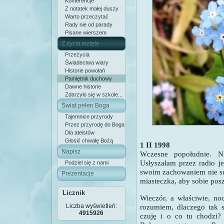
Konferencje
Z notatek małej duszy
Warto przeczytać
Rady nie od parady
Pisane wierszem
Z życia wzięte
Przeżycia
Świadectwa wiary
Historie powołań
Pamiętnik duchowy
Dawne historie
Zdarzyło się w szkole...
Świat pełen Boga
Tajemnice przyrody
Przez przyrodę do Boga
Dla ateistów
Głosić chwałę Bożą
1 II 1998
Napisz
Wczesne popołudnie. Ni
Usłyszałam przez radio je
Podziel się z nami
swoim zachowaniem nie su
Prezentacje
miasteczka, aby sobie posze
Licznik
Wieczór, a właściwie, n
Liczba wyświetleń:
rozumiem, dlaczego tak s
4915926
czuję i o co tu chodzi?