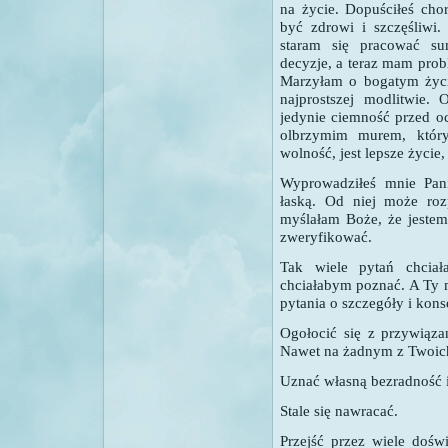
na życie. Dopuściłeś ch
być zdrowi i szczęśliwi
staram się pracować s
decyzje, a teraz mam pr
Marzyłam o bogatym życi
najprostszej modlitwie
jedynie ciemność przed o
olbrzymim murem, któr
wolność, jest lepsze życie
Wyprowadziłeś mnie Pani
łaską. Od niej może roz
myślałam Boże, że jestem
zweryfikować.
Tak wiele pytań chciał
chciałabym poznać. A Ty 
pytania o szczegóły i kon
Ogołocić się z przywiąza
Nawet na żadnym z Twoich
Uznać własną bezradność i
Stale się nawracać.
Przejść przez wiele dośw