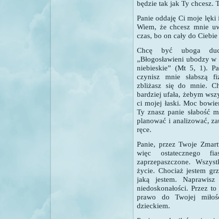
będzie tak jak Ty chcesz. T
Panie oddaję Ci moje lęki i
Wiem, że chcesz mnie uw
czas, bo on cały do Ciebie
Chcę być uboga duch
„Błogosławieni ubodzy w 
niebieskie” (Mt 5, 1). 
czynisz mnie słabszą f
zbliżasz się do mnie. C
bardziej ufała, żebym wsz
ci mojej łaski. Moc bowie
Ty znasz panie słabość m
planować i analizować, z
ręce.
Panie, przez Twoje Zmart
więc ostatecznego f
zaprzepaszczone. Wszys
życie. Chociaż jestem gr
jaką jestem. Naprawisz
niedoskonałości. Przez to
prawo do Twojej miłoś
dzieckiem.