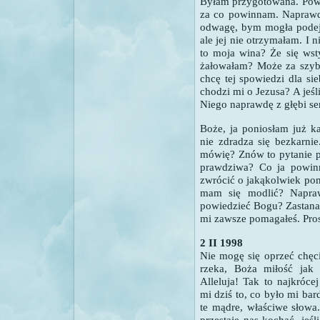
Byłam przygotowana. Powi
za co powinnam. Naprawdę
odwagę, bym mogła podejś
ale jej nie otrzymałam. I
to moja wina? Że się wst
żałowałam? Może za szyb
chcę tej spowiedzi dla si
chodzi mi o Jezusa? A jeśli
Niego naprawdę z głębi se
Boże, ja poniosłam już k
nie zdradza się bezkarni
mówię? Znów to pytanie p
prawdziwa? Co ja powin
zwrócić o jakąkolwiek pom
mam się modlić? Napra
powiedzieć Bogu? Zastana
mi zawsze pomagałeś. Pro
2 II 1998
Nie mogę się oprzeć chęci
rzeka, Boża miłość jak
Alleluja! Tak to najkróc
mi dziś to, co było mi ba
te mądre, właściwe słowa
przestaje nas kochać, jeś