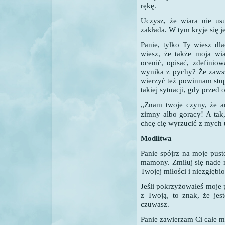
rękę.
Uczysz, że wiara nie us
zakłada. W tym kryje się je
Panie, tylko Ty wiesz dl
wiesz, że także moja wia
ocenić, opisać, zdefinio
wynika z pychy? Że zawsz
wierzyć też powinnam stu
takiej sytuacji, gdy przed
„Znam twoje czyny, że an
zimny albo gorący! A tak, 
chcę cię wyrzucić z mych 
Modlitwa
Panie spójrz na moje pust
mamony. Zmiłuj się nade 
Twojej miłości i niezgłębi
Jeśli pokrzyżowałeś moje 
z Twoją, to znak, że je
czuwasz.
Panie zawierzam Ci całe m