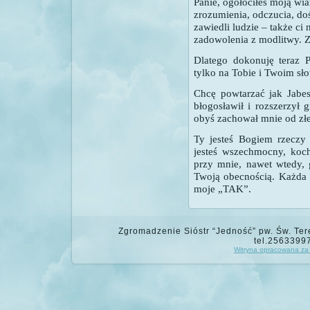
Panie, ogołociłeś moją wia
zrozumienia, odczucia, d
zawiedli ludzie – także ci 
zadowolenia z modlitwy. Z
Dlatego dokonuję teraz P
tylko na Tobie i Twoim sło
Chcę powtarzać jak Jabes
błogosławił i rozszerzył 
obyś zachował mnie od złe
Ty jesteś Bogiem rzeczy
jesteś wszechmocny, koch
przy mnie, nawet wtedy, 
Twoją obecnością. Każda 
moje „TAK”.
Zgromadzenie Sióstr “Jedność” pw. Św. Tere
tel.2563399
Witryna opracowana za 