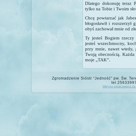
Dlatego dokonuję teraz P
tylko na Tobie i Twoim sło
Chcę powtarzać jak Jabes
błogosławił i rozszerzył 
obyś zachował mnie od złe
Ty jesteś Bogiem rzeczy
jesteś wszechmocny, koch
przy mnie, nawet wtedy, 
Twoją obecnością. Każda 
moje „TAK”.
Zgromadzenie Sióstr “Jedność” pw. Św. Tere
tel.2563399
Witryna opracowana za 