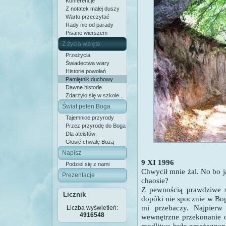
Konferencje
Z notatek małej duszy
Warto przeczytać
Rady nie od parady
Pisane wierszem
Z życia wzięte
Przeżycia
Świadectwa wiary
Historie powołań
Pamiętnik duchowy
Dawne historie
Zdarzyło się w szkole...
Świat pełen Boga
Tajemnice przyrody
Przez przyrodę do Boga
Dla ateistów
Głosić chwałę Bożą
Napisz
9 XI 1996
Podziel się z nami
Chwycił mnie żal. No bo 
Prezentacje
chaosie?
Z pewnością prawdziwe są
Licznik
dopóki nie spocznie w Bo
mi przebaczy. Najpier
Liczba wyświetleń:
4916548
wewnętrzne przekonanie o
modlitwą było przeżegnani