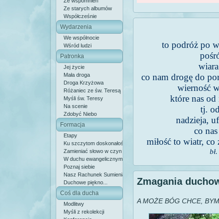
Ze wspomnień
Ze starych albumów
Współcześnie
Wydarzenia
We wspólnocie
to podróż po 
Wśród ludzi
pośr
Patronka
wiara
Jej życie
Mała droga
co nam drogę do por
Droga Krzyżowa
wierność w
Różaniec ze św. Teresą
które nas od
Myśli św. Teresy
Na scenie
tj. 
Zdobyć Niebo
nadzieja, u
Formacja
co nas
Etapy
miłość to wiatr, co
Ku szczytom doskonałości
bł
Zamieniać słowo w czyn
W duchu ewangelicznym
Poznaj siebie
Nasz Rachunek Sumienia
Zmagania ducho
Duchowe piękno...
Coś dla ducha
A MOŻE BÓG CHCE, BY
Modlitwy
Myśli z rekolekcji