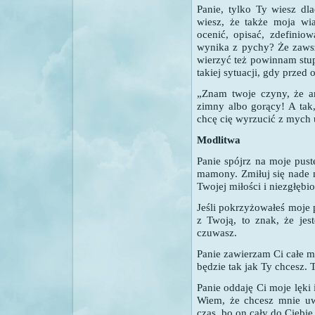
Panie, tylko Ty wiesz dl
wiesz, że także moja wia
ocenić, opisać, zdefinio
wynika z pychy? Że zawsz
wierzyć też powinnam stu
takiej sytuacji, gdy przed
„Znam twoje czyny, że an
zimny albo gorący! A tak, 
chcę cię wyrzucić z mych 
Modlitwa
Panie spójrz na moje pust
mamony. Zmiłuj się nade 
Twojej miłości i niezgłębi
Jeśli pokrzyżowałeś moje 
z Twoją, to znak, że je
czuwasz.
Panie zawierzam Ci całe m
będzie tak jak Ty chcesz. T
Panie oddaję Ci moje lęki i
Wiem, że chcesz mnie uw
czas, bo on cały do Ciebie