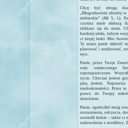
Chcę być uboga duch
„Błogosławieni ubodzy w 
niebieskie” (Mt 5, 1). 
czynisz mnie słabszą f
zbliżasz się do mnie. C
bardziej ufała, żebym wsz
ci mojej łaski. Moc bowie
Ty znasz panie słabość m
planować i analizować, z
ręce.
Panie, przez Twoje Zmart
więc ostatecznego f
zaprzepaszczone. Wszys
życie. Chociaż jestem gr
jaką jestem. Naprawisz
niedoskonałości. Przez to
prawo do Twojej miłoś
dzieckiem.
Panie, ogołociłeś moją wia
zrozumienia, odczucia, d
zawiedli ludzie – także ci 
zadowolenia z modlitwy. Z