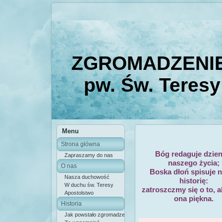
ZGROMADZENIE
pw. Św. Teresy
Menu
Strona główna
Bóg redaguje dzien
Zapraszamy do nas
naszego życia;
O nas
Boska dłoń spisuje 
Nasza duchowość
historię:
W duchu św. Teresy
zatroszczmy się o to, a
Apostolstwo
ona piękna.
Historia
Jak powstało zgromadzenie