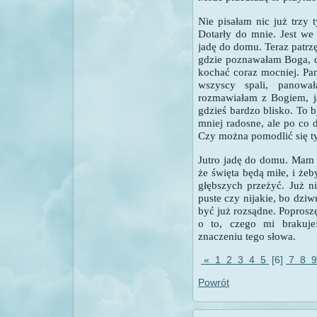
Nie pisałam nic już trzy 
Dotarły do mnie. Jest we
jadę do domu. Teraz patrzę
gdzie poznawałam Boga, 
kochać coraz mocniej. Pam
wszyscy spali, panował
rozmawiałam z Bogiem, j
gdzieś bardzo blisko. To 
mniej radosne, ale po co 
Czy można pomodlić się t
Jutro jadę do domu. Mam 
że święta będą miłe, i żeb
głębszych przeżyć. Już n
puste czy nijakie, bo dz
być już rozsądne. Poprosz
o to, czego mi brakuj
znaczeniu tego słowa.
«
1
2
3
4
5
[6]
7
8
Powrót