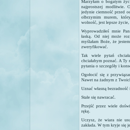
Marzyłam o bogatym życi
najprostszej modlitwie
jedynie ciemność przed o
olbrzymim murem, któr
wolność, jest lepsze życie
Wyprowadziłeś mnie Pani
łaską. Od niej może roz
myślałam Boże, że jestem
zweryfikować.
Tak wiele pytań chciał
chciałabym poznać. A Ty 
pytania o szczegóły i kon
Ogołocić się z przywiąza
Nawet na żadnym z Twoich
Uznać własną bezradność i
Stale się nawracać.
Przejść przez wiele dośw
rękę.
Uczysz, że wiara nie us
zakłada. W tym kryje się je