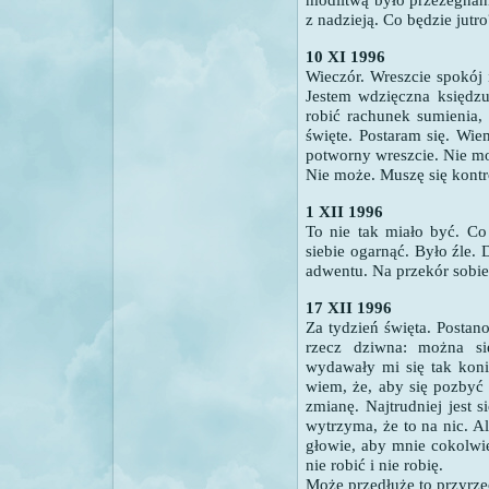
z nadzieją. Co będzie jutro
10 XI 1996
Wieczór. Wreszcie spokój
Jestem wdzięczna księdzu
robić rachunek sumienia,
święte. Postaram się. Wie
potworny wreszcie. Nie mo
Nie może. Muszę się kontr
1 XII 1996
To nie tak miało być. Co
siebie ogarnąć. Było źle. 
adwentu. Na przekór sobie
17 XII 1996
Za tydzień święta. Postan
rzecz dziwna: można si
wydawały mi się tak koni
wiem, że, aby się pozbyć 
zmianę. Najtrudniej jest 
wytrzyma, że to na nic. 
głowie, aby mnie cokolwi
nie robić i nie robię.
Może przedłużę to przyrzec