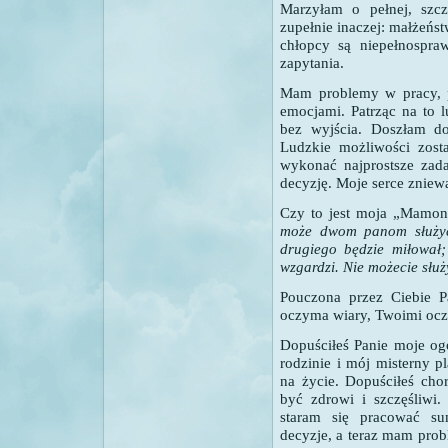
Marzyłam o pełnej, szcz
zupełnie inaczej: małżeństw
chłopcy są niepełnospra
zapytania.
Mam problemy w pracy, 
emocjami. Patrząc na to 
bez wyjścia. Doszłam do
Ludzkie możliwości zosta
wykonać najprostsze zada
decyzję. Moje serce zniewal
Czy to jest moja „Mamon
może dwom panom służyć.
drugiego będzie miłował;
wzgardzi. Nie możecie słu
Pouczona przez Ciebie Pa
oczyma wiary, Twoimi oc
Dopuściłeś Panie moje ogo
rodzinie i mój misterny p
na życie. Dopuściłeś ch
być zdrowi i szczęśliwi
staram się pracować s
decyzje, a teraz mam pr