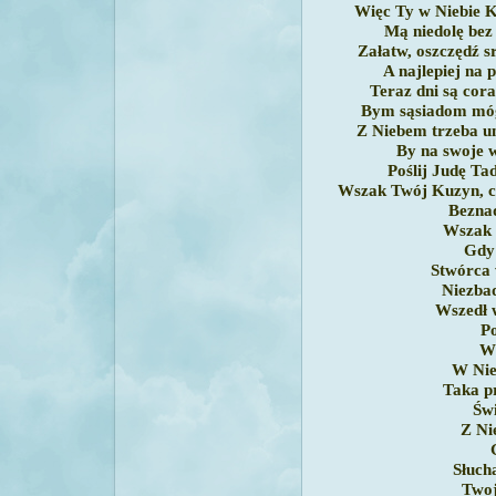
Więc Ty w Niebie K
Mą niedolę bez 
Załatw, oszczędź s
A najlepiej na 
Teraz dni są cora
Bym sąsiadom móg
Z Niebem trzeba u
By na swoje 
Poślij Judę Ta
Wszak Twój Kuzyn, c
Bezna
Wszak 
Gdy 
Stwórca 
Niezba
Wszedł 
Po
W 
W Nie
Taka p
Świ
Z Ni
Słuch
Twoj