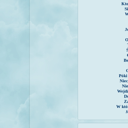
Kto
S
W
J
O
Be
Póki
Niec
Ni
Wejdź
D
Z
W któ
K