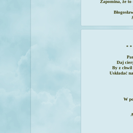
Zapomina, że to 
Błogosławi
K
* *
Pa
Daj cier
By z chwil
Uskładać na
W po
A