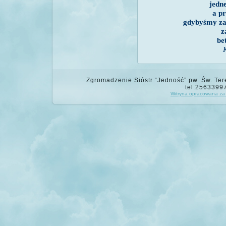
jedne
a pr
gdybyśmy za
z
be
Zgromadzenie Sióstr “Jedność” pw. Św. Tere
tel.2563399
Witryna opracowana za 