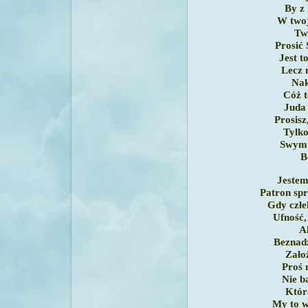
By z 
W twoj
Twe
Prosić
Jest 
Lecz 
Nak
Cóż t
Juda
Prosisz
Tylk
Swym 
B
Jestem
Patron spr
Gdy człe
Ufność,
A
Beznad
Zało
Proś 
Nie b
Któr
My to w