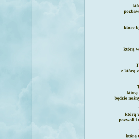
któ
pozbawi
które b
którą w
T
z którą z
którą
będzie nośn
którą 
pozwoli i
którą 