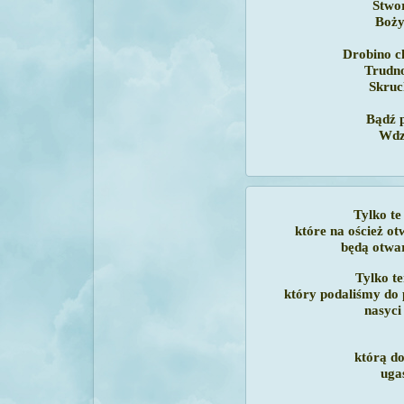
Stwor
Boży
Drobino ch
Trudno
Skruc
Bądź p
Wdzi
Tylko te
które na oścież o
będą otwar
Tylko te
który podaliśmy do 
nasyci 
którą do
ugas