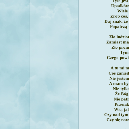
Tyle jes
Upadków,
Wiele
Zrób coś,
Daj znak, że 
Popatrzą 
Zło ludzio
Zamiast mąd
Zło prom
Tym 
Czego powin
A tu mi m
Coś zanied
Nie jestem
A mam być
Nie tylk
Że Bóg 
Nie patr
Przenik
Wie, ja
Czy nad tym
Czy się na