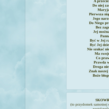
A przecie
Do niej z
Maryja
Pierwsza nią
Jego narz
Do Niego pr
Bez zagu
Jej można
Panna
Być w Jej r
Być Jej dzi
Nie szukać ni
Ma swoj
Co praw
Prawda w
Droga nie
Znak naszej
Boże błog
SKOW
(
to przydomek samotnej o
został po