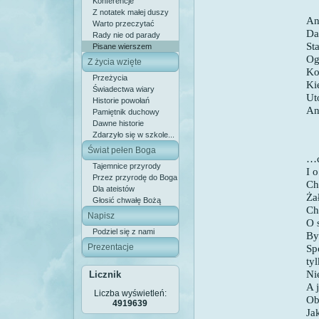
Konferencje
Z notatek małej duszy
An
Warto przeczytać
Da
Rady nie od parady
St
Pisane wierszem
Og
Z życia wzięte
Ko
Przeżycia
Ki
Świadectwa wiary
Ut
Historie powołań
Ani
Pamiętnik duchowy
Dawne historie
Zdarzyło się w szkole...
Świat pełen Boga
…c
Tajemnice przyrody
I 
Przez przyrodę do Boga
Ch
Dla ateistów
Ża
Głosić chwałę Bożą
Ch
Napisz
O 
Podziel się z nami
By
Prezentacje
Sp
ty
Ni
Licznik
A 
Liczba wyświetleń:
Ob
4919639
Ja