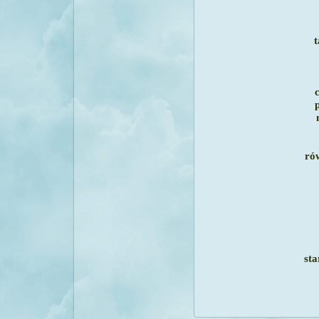
t
ró
st