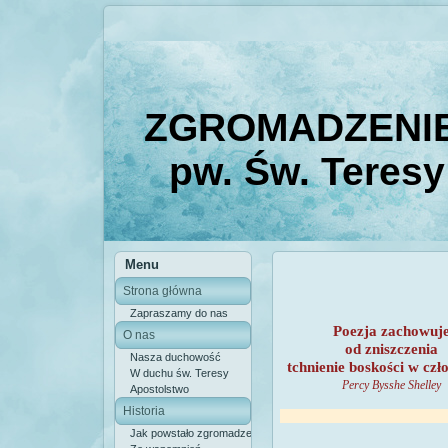
ZGROMADZENIE
pw. Św. Teresy
Menu
Strona główna
Zapraszamy do nas
Poezja zachowuj
O nas
od zniszczenia
Nasza duchowość
tchnienie boskości w cz
W duchu św. Teresy
Percy Bysshe Shelley
Apostolstwo
Historia
Jak powstało zgromadzenie