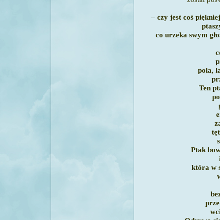
– czy jest coś pięknie
ptasz
co urzeka swym gł
c
p
pola, l
pr
Ten pt
po
e
z
tę
Ptak bo
która w 
be
prze
wc