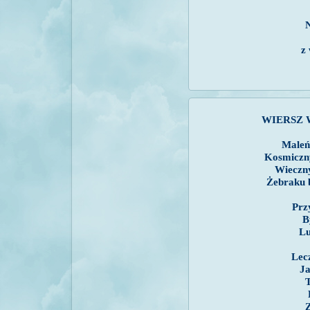
N
z
WIERSZ 
Maleń
Kosmiczn
Wieczny
Żebraku 
Prz
B
Lu
Lec
Ja
T
Z