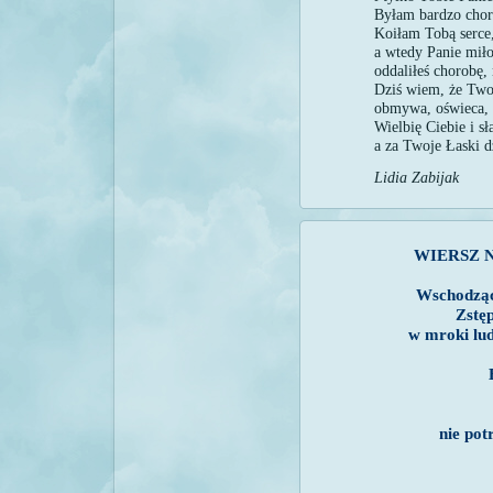
Byłam bardzo chora
Koiłam Tobą serce,
a wtedy Panie miło
oddaliłeś chorobę,
Dziś wiem, że Two
obmywa, oświeca, w
Wielbię Ciebie i 
a za Twoje Łaski d
Lidia Zabijak
WIERSZ 
Wschodząc
Zstę
w mroki lud
nie pot