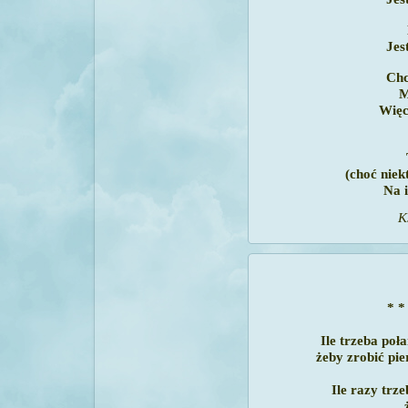
Jes
Chc
M
Więc
(choć niek
Na i
K
* *
Ile trzeba po
żeby zrobić pi
Ile razy trz