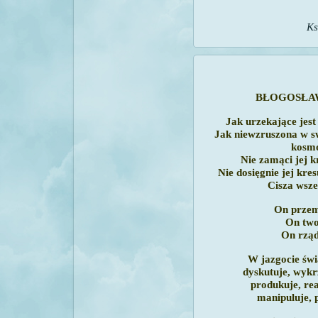
Ks
BŁOGOSŁAW
Jak urzekające jest
Jak niewzruszona w sw
kosm
Nie zamąci jej k
Nie dosięgnie jej kre
Cisza wsze
On przem
On two
On rząd
W jazgocie świ
dyskutuje, wykr
produkuje, rea
manipuluje, p