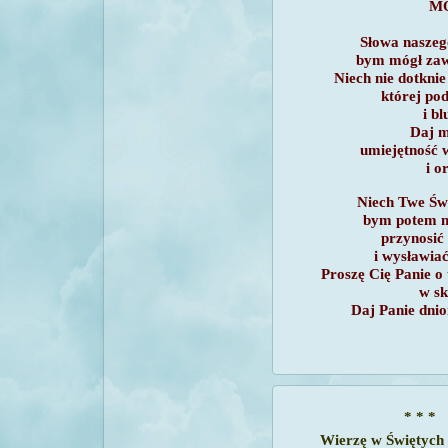
M
Słowa naszeg
bym mógł zaw
Niech nie dotkni
której po
i b
Daj m
umiejętność 
i o
Niech Twe Świ
bym potem mó
przynosić 
i wysławia
Proszę Cię Panie o 
w sk
Daj Panie dni
* * *
Wierzę w Świętych