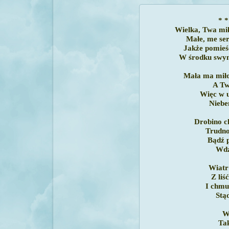
* *
Wielka, Twa mił
Małe, me se
Jakże pomieś
W środku swy
Mała ma miło
A Tw
Więc w u
Niebe
Drobino ch
Trudno
Bądź p
Wdz
Wiatr 
Z liś
I chmu
Stąd
W
Tak