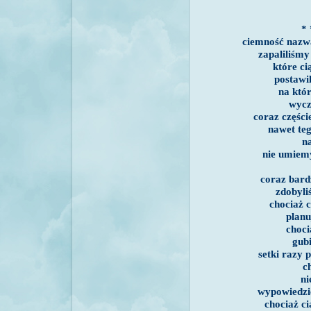
* 
ciemność nazw
zapaliliśmy
które ci
postawi
na któr
wycz
coraz części
nawet teg
n
nie umiem
coraz bard
zdobyl
chociaż 
plan
choc
gub
setki razy
c
ni
wypowiedzi
chociaż ci