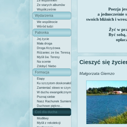
Ze wspomnień
Ze starych albumów
Poezja je
Współcześnie
a jednocześnie
Wydarzenia
swoich bliźnich i wre
We wspólnocie
Wśród ludzi
Żyć w pra
Patronka
Być sobą,
Jej życie
opłac
Mała droga
Droga Krzyżowa
Różaniec ze św. Teresą
Myśli św. Teresy
Cieszyć się życi
Na scenie
Zdobyć Niebo
Formacja
Małgorzata Giemzo
Etapy
Ku szczytom doskonałości
Zamieniać słowo w czyn
W duchu ewangelicznym
Poznaj siebie
Nasz Rachunek Sumienia
Duchowe piękno...
Coś dla ducha
Modlitwy
Myśli z rekolekcji