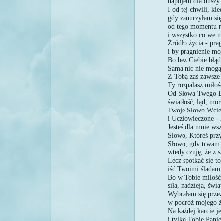
napojem dla duszy
I od tej chwili, ki
gdy zanurzyłam się
od tego momentu m
i wszystko co we 
Źródło życia - pra
i by pragnienie moj
Bo bez Ciebie błąd
Sama nic nie mogą 
Z Tobą zaś zawsze 
Ty rozpalasz miłoś
Od Słowa Twego Bo
światłość, ląd, mor
Twoje Słowo Wciel
i Uczłowieczone - 
Jesteś dla mnie ws
Słowo, Któreś przy
Słowo, gdy trwam 
wtedy czuję, że z
Lecz spotkać się t
iść Twoimi śladam
Bo w Tobie miłość, 
siła, nadzieja, świ
Wybrałam się prze
w podróż mojego ż
Na każdej karcie j
i tylko Tobie Pani