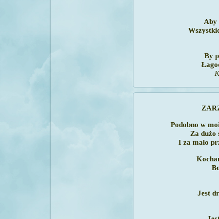
Aby 
Wszystkie
By p
Łagod
K
ZAR
Podobno w moi
Za dużo
I za mało pr
Kocha
Bo
Jest 
Jes