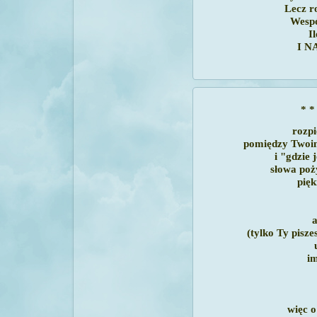
Lecz r
Wespó
I
I N
* *
rozpi
pomiędzy Two
i
"gdzie 
słowa po
pię
a
(tylko Ty pisze
im
więc o