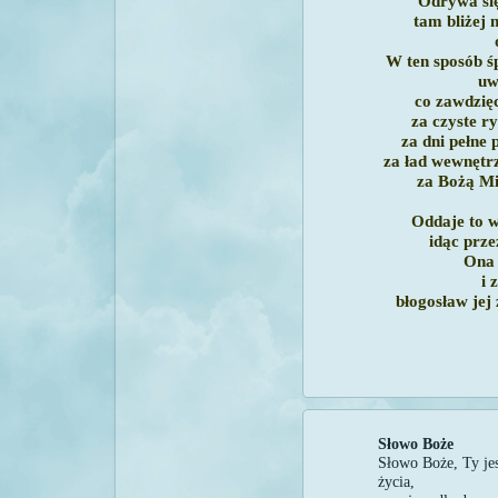
Odrywa się
tam bliżej 
W ten sposób 
uw
co zawdzię
za czyste ry
za dni pełne 
za ład wewnętrz
za Bożą Mił
Oddaje to w
idąc prze
Ona 
i 
błogosław je
Słowo Boże
Słowo Boże, Ty jes
życia,