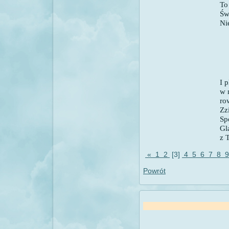
To
Św
Ni
I p
w 
ro
Zz
Sp
Gl
z T
«
1
2
[3]
4
5
6
7
8
Powrót