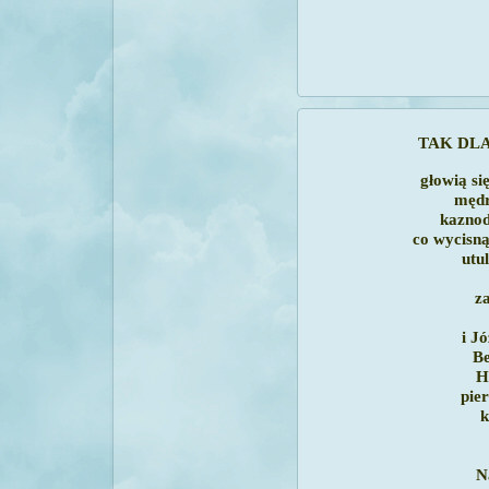
TAK DLA
głowią się
męd
kaznod
co wycisnąć
utul
z
i J
Be
H
pie
k
N