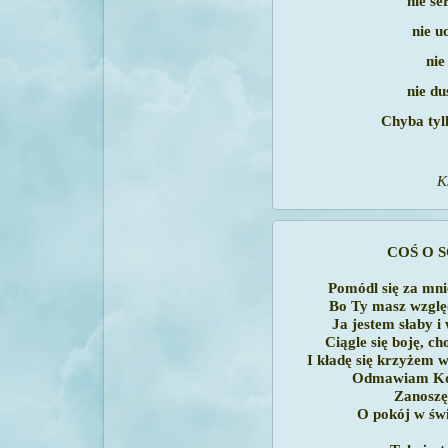
nie se
nie u
nie
nie du
Chyba tyl
K
COŚ O S
Pomódl się za mni
Bo Ty masz wzglę
Ja jestem słaby i 
Ciągle się boję, ch
I kładę się krzyżem 
Odmawiam Kor
Zanoszę
O pokój w świe