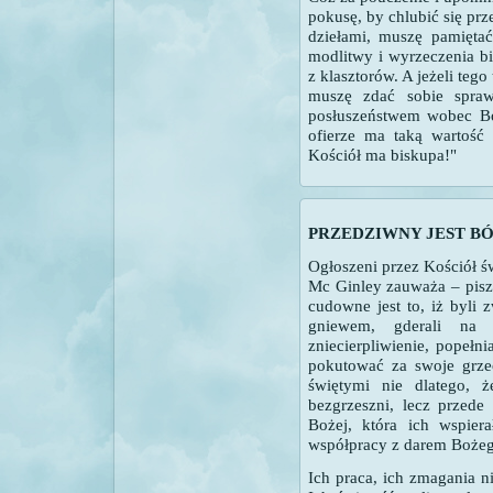
pokusę, by chlubić się pr
dziełami, muszę pamiętać
modlitwy i wyrzeczenia bi
z klasztorów. A jeżeli teg
muszę zdać sobie spraw
posłuszeństwem wobec Bo
ofierze ma taką wartość
Kościół ma biskupa!"
PRZEDZIWNY JEST B
Ogłoszeni przez Kościół św
Mc Ginley zauważa – pisze
cudowne jest to, iż byli
gniewem, gderali na P
zniecierpliwienie, popełnia
pokutować za swoje grzec
świętymi nie dlatego, ż
bezgrzeszni, lecz przede
Bożej, która ich wspier
współpracy z darem Bożeg
Ich praca, ich zmagania n