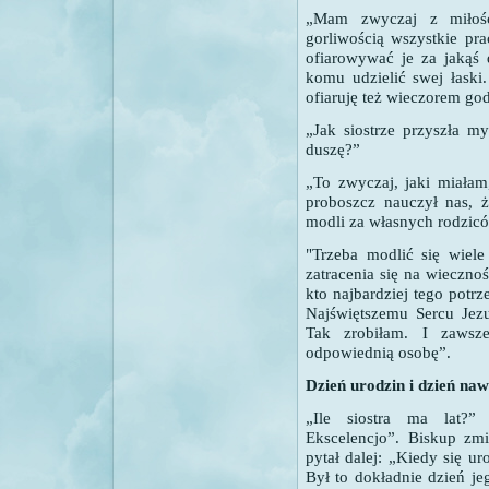
„Mam zwyczaj z miłoś
gorliwością wszystkie pra
ofiarowywać je za jakąś
komu udzielić swej łaski.
ofiaruję też wieczorem god
„Jak siostrze przyszła m
duszę?”
„To zwyczaj, jaki miała
proboszcz nauczył nas, ż
modli za własnych rodzic
"Trzeba modlić się wiele
zatracenia się na wieczno
kto najbardziej tego potr
Najświętszemu Sercu Jez
Tak zrobiłam.
I zawsz
odpowiednią osobę”.
Dzień urodzin i dzień na
„Ile siostra ma lat?” 
Ekscelencjo”.
Biskup zmi
pytał dalej: „Kiedy się ur
Był to dokładnie dzień je