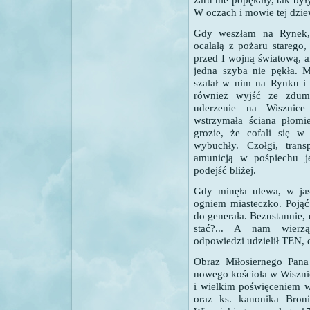
W oczach i mowie tej dzie
Gdy weszłam na Rynek, 
ocalałą z pożaru starego,
przed I wojną światową, a
jedna szyba nie pękła. M
szalał w nim na Rynku i 
również wyjść ze zdumi
uderzenie na Wisznice
wstrzymała ściana płomie
grozie, że cofali się 
wybuchły. Czołgi, transp
amunicją w pośpiechu je
podejść bliżej.
Gdy minęła ulewa, w jasn
ogniem miasteczko. Pojąć
do generała. Bezustannie, d
stać?... A nam wierzą
odpowiedzi udzielił TEN, 
Obraz Miłosiernego Pana 
nowego kościoła w Wiszni
i wielkim poświęceniem w
oraz ks. kanonika Broni