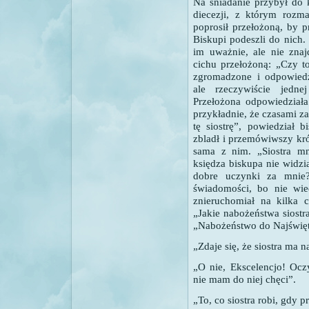
Na śniadanie przybył do 
diecezji, z którym rozma
poprosił przełożoną, by p
Biskupi podeszli do nich. 
im uważnie, ale nie znaj
cichu przełożoną: „Czy t
zgromadzone i odpowiedzi
ale rzeczywiście jedne
Przełożona odpowiedziała
przykładnie, że czasami 
tę siostrę”, powiedział 
zbladł i przemówiwszy kró
sama z nim.
„Siostra m
księdza biskupa nie widzia
dobre uczynki za mnie?
świadomości, bo nie wied
znieruchomiał na kilka 
„Jakie nabożeństwa siostra
„Nabożeństwo do Najświęt
„Zdaje się, że siostra ma 
„O nie, Ekscelencjo! Ocz
nie mam do niej chęci”.
„To, co siostra robi, gdy 