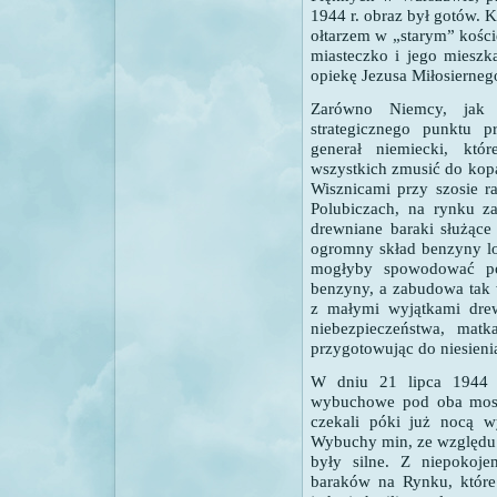
1944 r. obraz był gotów. 
ołtarzem w „starym” kości
miasteczko i jego mieszka
opiekę Jezusa Miłosierneg
Zarówno Niemcy, jak 
strategicznego punktu 
generał niemiecki, któ
wszystkich zmusić do kop
Wisznicami przy szosie r
Polubiczach, na rynku z
drewniane baraki służące
ogromny skład benzyny lot
mogłyby spowodować poża
benzyny, a zabudowa tak w
z małymi wyjątkami drew
niebezpieczeństwa, mat
przygotowując do niesien
W dniu 21 lipca 1944 r
wybuchowe pod oba most
czekali póki już nocą wy
Wybuchy min, ze względu 
były silne. Z niepokoje
baraków na Rynku, które 