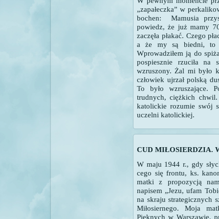
W pewnym momencie przy
„zapałeczka” w perkaliko
bochen: Mamusia przys
powiedz, że już mamy 7
zaczęła płakać. Czego pła
a że my są biedni, to 
Wprowadziłem ją do spiża
pospiesznie rzuciła na
wzruszony. Żal mi było k
człowiek ujrzał polską du
To było wzruszające. P
trudnych, ciężkich chwil
katolickie rozumie swój
uczelni katolickiej.
CUD MIŁOSIERDZIA. Wi
W maju 1944 r., gdy słyc
cego się frontu, ks. kano
matki z propozycją nam
napisem „Je­zu, ufam Tob
na skraju strategicznych 
Miłosiernego. Moja mat
Pięknych w Warszawie, pr