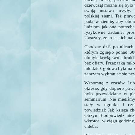
dziewcząt można się było 
swoją postawą uczyły. 
polskiej ziemi. Też praw
pada w ziemię, aby obum
ludziom jak one potrzeba
ryzykowne zadanie, pros
Uważały, że to jest ich naj
Chodząc dziś po ulicach 
którym zginęło ponad 300
obmyła krwią swoją bruki 
bez ofiary. Przez taką mi
młodzież gotowa była na 
zarazem wybraniać się prz
Wspomnę z czasów Lubr
okresie, gdy dopiero powo
było przewidziane w pl
seminarium. Nie mieliśmy
stały w ogonku i czek
powiedział: Jak księża ch
Otrzymał odpowiedź niezw
wkrótce, w ciągu godziny
chleba.