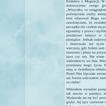
Kettelera z Moguncji.
W 
dobroczynne swego go
„Wszystko, co osiągnąłem
poświęceniu osoby, które
ktoś ofiarował Bogu sw
zawdzięczam, że zostałe
początku nie czułem się 
egzaminy z prawa i myślałe
prestiżowe miejsce w ś
pieniądze. Jednak nadzwy
i skierowało me życie
wieczora, gdy byłem sam 
marzenia i plany na przysz
jawa czy sen. Nie wiem c
widziałem to we śnie.
Wiem
przemiany mego życia. Mó
mną w świetlistym obłoku
Przed Nim klęczała siostr
ust Jezusa usłyszałem nas
za ciebie!
Widziałem wyraźnie postać
tak mocno w pamięci, że
Wydawała mi się być prost
gruby. Jej ręce czerwone 