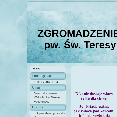
ZGROMADZENIE
pw. Św. Teresy
Menu
Strona główna
Zapraszamy do nas
O nas
Nikt nie dostaje wiary
Nasza duchowość
W duchu św. Teresy
tylko dla siebie.
Apostolstwo
Jej światło gaśnie
Historia
jak świeca pod korcem,
Jak powstało zgromadzenie
jeśli nie rozświetla