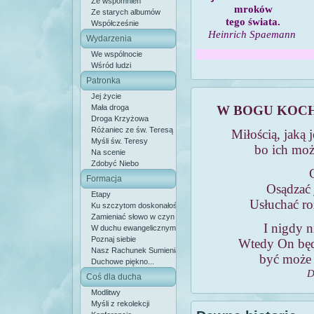
Ze wspomnień
mroków
Ze starych albumów
tego świata.
Współcześnie
Heinrich Spaemann
Wydarzenia
We wspólnocie
Wśród ludzi
Patronka
Jej życie
Mała droga
W BOGU KOCH
Droga Krzyżowa
Różaniec ze św. Teresą
Miłością, jaką 
Myśli św. Teresy
bo ich moż
Na scenie
Zdobyć Niebo
Formacja
Osądzać 
Etapy
Usłuchać ro
Ku szczytom doskonałości
Zamieniać słowo w czyn
I nigdy 
W duchu ewangelicznym
Poznaj siebie
Wtedy On będz
Nasz Rachunek Sumienia
być może j
Duchowe piękno...
D
Coś dla ducha
Modlitwy
Myśli z rekolekcji