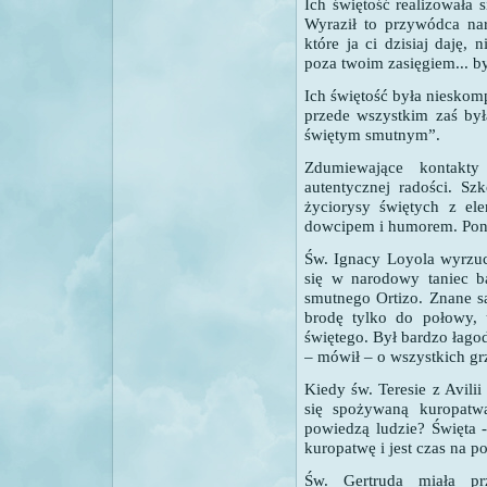
Ich świętość realizowała 
Wyraził to przywódca nar
które ja ci dzisiaj daję, 
poza twoim zasięgiem... b
Ich świętość była nieskom
przede wszystkim zaś był
świętym smutnym”.
Zdumiewające kontak
autentycznej radości. Sz
życiorysy świętych z ele
dowcipem i humorem. Ponur
Św. Ignacy Loyola wyrzuc
się w narodowy taniec ba
smutnego Ortizo. Znane są
brodę tylko do połowy, 
świętego. Był bardzo łagod
– mówił – o wszystkich gr
Kiedy św. Teresie z Avili
się spożywaną kuropatw
powiedzą ludzie? Święta -
kuropatwę i jest czas na p
Św. Gertruda miała prz