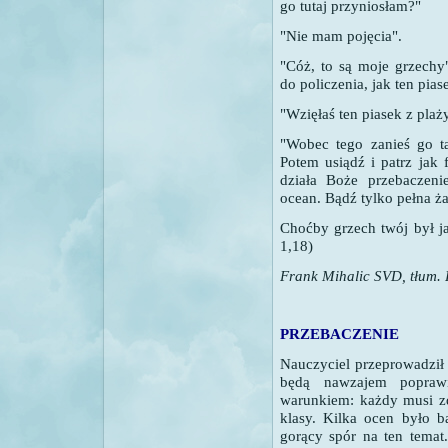
go tutaj przyniosłam?"
"Nie mam pojęcia".
"Cóż, to są moje grzechy"
do policzenia, jak ten pia
"Wzięłaś ten piasek z plaż
"Wobec tego zanieś go 
Potem usiądź i patrz jak
działa Boże przebaczenie
ocean. Bądź tylko pełna ża
Choćby grzech twój był jak
1,18)
Frank Mihalic SVD, tłum. 
PRZEBACZENIE
Nauczyciel przeprowadził 
będą nawzajem popraw
warunkiem: każdy musi z
klasy. Kilka ocen było b
gorący spór na ten temat.