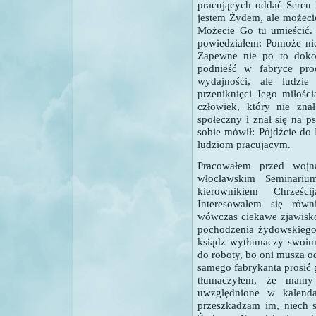
pracujących oddać Sercu 
jestem Żydem, ale możecie
Możecie Go tu umieścić.
powiedziałem: Pomoże nie 
Zapewne nie po to dokon
podnieść w fabryce pro
wydajności, ale ludzi
przeniknięci Jego miłośc
człowiek, który nie znał
społeczny i znał się na p
sobie mówił: Pójdźcie do
ludziom pracującym.
Pracowałem przed wojn
włocławskim Seminari
kierownikiem Chrześci
Interesowałem się równ
wówczas ciekawe zjawisko
pochodzenia żydowskiego,
ksiądz wytłumaczy swoim 
do roboty, bo oni muszą o
samego fabrykanta prosić 
tłumaczyłem, że mamy 
uwzględnione w kalenda
przeszkadzam im, niech si