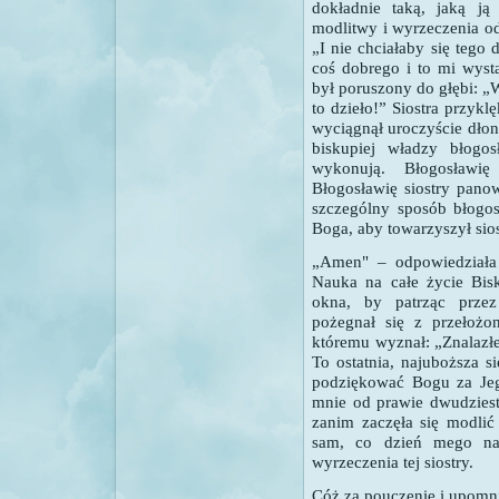
dokładnie taką, jaką ją
modlitwy i wyrzeczenia o
„I nie chciałaby się teg
coś dobrego i to mi wyst
był poruszony do głębi: „
to dzieło!”
Siostra przykl
wyciągnął uroczyście dłon
biskupiej władzy błogos
wykonują. Błogosławię
Błogosławię siostry pano
szczególny sposób błogosł
Boga, aby towarzyszył sio
„Amen" – odpowiedziała
Nauka na całe życie Bis
okna, by patrząc prz
pożegnał się z przełożo
któremu wyznał: „Znalazł
To ostatnia, najuboższa s
podziękować Bogu za Jego
mnie od prawie dwudziestu
zanim zaczęła się modlić 
sam, co dzień mego naw
wyrzeczenia tej siostry.
Cóż za pouczenie i upomn