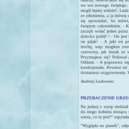
we wsi nowego świętego. 
mogli lepiej widzieć.
Ludzi
ze zdumienia, a ja mówię d
się spowiadać, bo mówi
świętym człowiekiem.
- K
zaczęli wołać jeden prze
dziecko pobił! !
- On jest
on pijak!
- A jaki on pr
trochę, więc mogłem zwró
czerwony, jak burak ze 
Przyznajesz się?
Pokiwał g
Oddam.
- A poprawisz si
konfesjonału. Powiesz mi j
dostaniesz rozgrzeszenie.
Andrzej Laskowiec
PRZEBACZENIE GRZ
Na jednej z wysp siedzia
do niego kobieta niosąca 
wiesz, co to jest?" zapytał
"Wygląda na piasek", odp