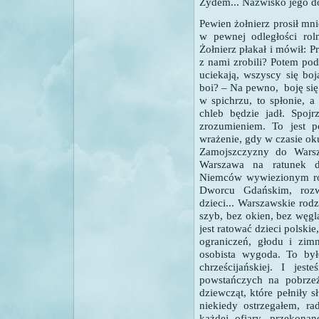
Żydem... Nazwisko jego d
Pewien żołnierz prosił mn
w pewnej odległości rol
Żołnierz płakał i mówił: P
z nami zrobili? Potem po
uciekają, wszyscy się boj
boi? – Na pewno, boję się
w spichrzu, to spłonie, 
chleb będzie jadł. Spoj
zrozumieniem. To jest 
wrażenie, gdy w czasie ok
Zamojszczyzny do Warsz
Warszawa na ratunek d
Niemców wywiezionym ro
Dworcu Gdańskim, roz
dzieci... Warszawskie ro
szyb, bez okien, bez węgl
jest ratować dzieci polskie
ograniczeń, głodu i zimn
osobista wygoda. To by
chrześcijańskiej. I j
powstańczych na pobrze
dziewcząt, które pełniły 
niekiedy ostrzegałem, ra
każdej ofiary, przekona