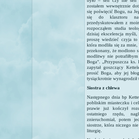
było – sen czy nie sen
zostałem wewnętrznie do
się poświęcić Bogu, na Je
się do klasztoru na
przedyskutowałem z moim
rozpocząłem studia teol
dzisiaj ekscelencja myśli
proszę wiedzieć czyja to 
która modliła się za mnie
przekonany, że modlono się
modlitwy nie potrafiłby
Boga". „Przypuszcza ks. 
zapytał goszczący Kettel
prosić Boga, aby jej błog
tysiąckrotnie wynagrodził t
Siostra z chlewa
Następnego dnia bp Kettel
pobliskim miasteczku i ce
prawie już kończył roz
ostatniego rzędu, nag
znieruchomiał, potem jed
siostrze, która niczego ni
liturgię.