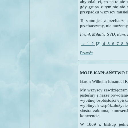
aby zdali ci, co na to nie 
gdy grupa z tym się nie 
przypadku wszyscy musieli
To samo jest z przebaczeni
przebaczymy, nie możemy 
Frank Mihalic SVD, tłum. 
«
1
2
[3]
4
5
6
7
8
Powrót
MOJE KAPŁAŃSTWO I
Baron Wilhelm Emanuel Ke
My wszyscy zawdzięczamy
jesteśmy i nasze powołan
wybitnej osobistości epis
wybitnych współzałożycieli
siostra zakonna, konesers
konwencie.
W 1869 r. biskup jednej