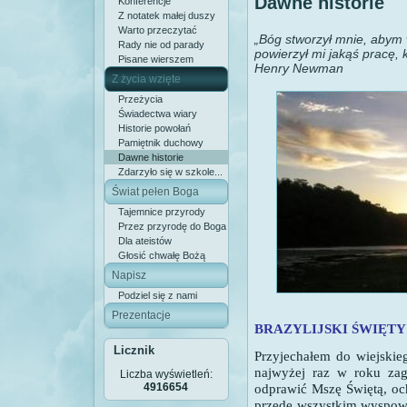
Dawne historie
Konferencje
Z notatek małej duszy
Warto przeczytać
„Bóg stworzył mnie, abym 
Rady nie od parady
powierzył mi jakąś pracę, 
Pisane wierszem
Henry Newman
Z życia wzięte
Przeżycia
Świadectwa wiary
Historie powołań
Pamiętnik duchowy
Dawne historie
Zdarzyło się w szkole...
Świat pełen Boga
Tajemnice przyrody
Przez przyrodę do Boga
Dla ateistów
Głosić chwałę Bożą
Napisz
Podziel się z nami
Prezentacje
BRAZYLIJSKI ŚWIĘTY
Licznik
Przyjechałem do wiejskieg
najwyżej raz w roku za
Liczba wyświetleń:
4916654
odprawić Mszę Świętą, och
przede wszystkim wyspow