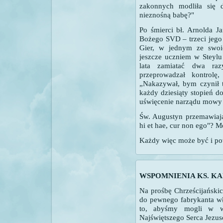
zakonnych modliła się 
nieznośną babę?"
Po śmierci bł. Arnolda J
Bożego SVD – trzeci jego 
Gier, w jednym ze swoi
jeszcze uczniem w Steylu 
lata zamiatać dwa ra
przeprowadzał kontrolę
„Nakazywał, bym czynił 
każdy dziesiąty stopień d
uświęcenie narządu mowy lu
Św. Augustyn przemawiając
hi et hae, cur non ego"? Mo
Każdy więc może być i po
WSPOMNIENIA KS. K
Na prośbę Chrześcijańsk
do pewnego fabrykanta wł
to, abyśmy mogli w wie
Najświętszego Serca Jezu