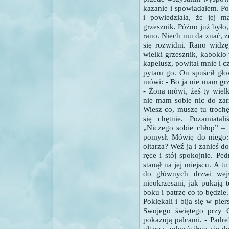
kazanie i spowiadałem. Po
i powiedziała, że jej m
grzesznik. Późno już było
rano. Niech mu da znać, ż
się rozwidni.
Rano widzę, 
wielki grzesznik, kaboklo
kapelusz, powitał mnie i c
pytam go.
On spuścił głow
mówi:
- Bo ja nie mam gr
- Żona mówi, żeś ty wielk
nie mam sobie nic do zar
Wiesz co, muszę tu troch
się chętnie. Pozamiata
„Niczego sobie chłop” –
pomysł. Mówię do niego:
ołtarza? Weź ją i zanieś d
ręce i stój spokojnie.
Pedr
stanął na jej miejscu.
A tu 
do głównych drzwi wej
nieokrzesani, jak pukają 
boku i patrzę co to będzie.
Poklękali i biją się w pie
Swojego świętego przy Oł
pokazują palcami.
- Padr
ołtarza, odwróciłem się d