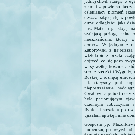
jednej chwili stanęły w og
ziemi i w powietrzu beczek
oślepiający płomień sza
deszcz palącej się w powi
dużej odległości, jaka dz
nas. Matka i ja, stojąc 
szalejącą pożogę pełne 
mieszkańcami, którzy w
domów. W jednym z nich
Zaborowski z najbliższą
wielokrotnie przekraczaj
dojrzeć, co się poza owy
w sylwetkę kościoła, kt
stronę rzeczki i Wygody, 
Boskiej z rosnącą ufności
tak stałyśmy pod pog
niepostrzeżenie nadciąg
Gwałtowne potoki deszcz
była pasjonującym zja
dziennym zobaczyłam s
Rynku. Przeszłam po uwa
ujrzałam aptekę i inne dom
Gosposia pp. Mazurkiew
podwórzu, po przywitaniu
żaru nie popękały, tak były